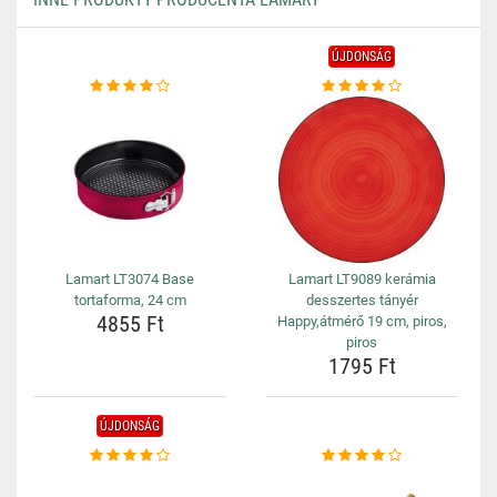
ÚJDONSÁG
Lamart LT3074 Base
Lamart LT9089 kerámia
tortaforma, 24 cm
desszertes tányér
4855 Ft
Happy,átmérő 19 cm, piros,
piros
1795 Ft
ÚJDONSÁG