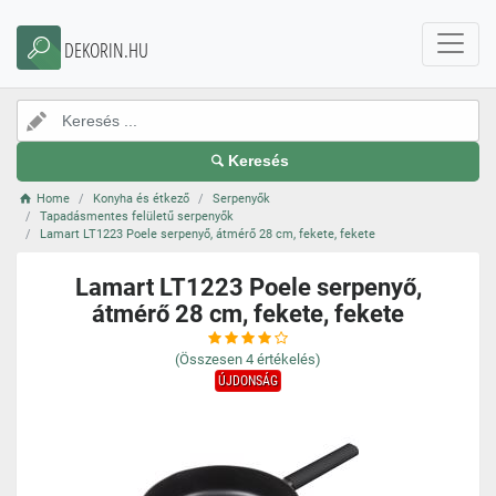
DEKORIN.HU
Keresés
Home
Konyha és étkező
Serpenyők
Tapadásmentes felületű serpenyők
Lamart LT1223 Poele serpenyő, átmérő 28 cm, fekete, fekete
Lamart LT1223 Poele serpenyő,
átmérő 28 cm, fekete, fekete
(Összesen
4
értékelés)
ÚJDONSÁG