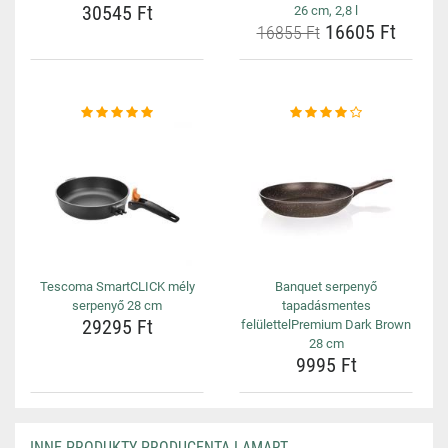
30545 Ft
26 cm, 2,8 l
16605 Ft
16855 Ft
Tescoma SmartCLICK mély
Banquet serpenyő
serpenyő 28 cm
tapadásmentes
29295 Ft
felülettelPremium Dark Brown
28 cm
9995 Ft
INNE PRODUKTY PRODUCENTA LAMART