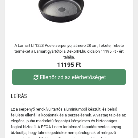
A Lamart LT1223 Poele serpenyő, átmérő 28 cm, fekete, fekete
terméket a Lamart gyártótól a DekorIN.hu oldalon 11195 Ft - ért
találja.
11195 Ft
Ellenőrizd az elérhetőséget
LEÍRÁS
Ez a serpenyő rendkívül tartós alumíniumból készült, és belső
felülete ellenáll a kopásnak és a perzselésnek. A vastag talp és az
elegáns, puha markolatú fogantyú kényelmes és biztonságos
fogást biztosít. A PFOA-t nem tartalmazó tapadásmentes anyag
biztosítja, hogy túlmelegedéskor nem párolognak el mérgező