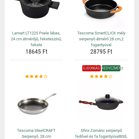
Lamart LT1225 Poele lábas,
Tescoma SmartCLICK mély
24 cm átmérőjű, feketeszínű,
serpenyő átmérő 28 cm,2
fekete
fogantyúval
18645 Ft
28795 Ft
ÚJDONSÁG
KEDVEZMÉNY
Tescoma SteelCRAFT
Sfinx Zománc serpenyő
Serpenyő, 28 cm
fedővel és fa fogantyúvalBSE,