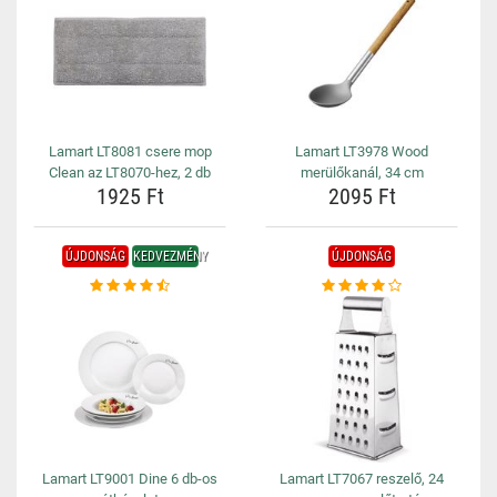
Lamart LT8081 csere mop
Lamart LT3978 Wood
Clean az LT8070-hez, 2 db
merülőkanál, 34 cm
1925 Ft
2095 Ft
ÚJDONSÁG
KEDVEZMÉNY
ÚJDONSÁG
Lamart LT9001 Dine 6 db-os
Lamart LT7067 reszelő, 24