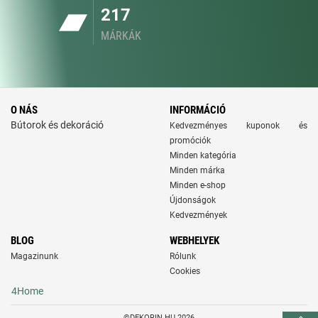
217
MÁRKÁK
O NÁS
INFORMÁCIÓ
Bútorok és dekoráció
Kedvezményes kuponok és
promóciók
Minden kategória
Minden márka
Minden e-shop
Újdonságok
Kedvezmények
BLOG
WEBHELYEK
Magazinunk
Rólunk
Cookies
4Home
©DEKORIN.HU 2026