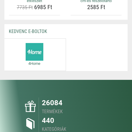
étkészlet
cm-es reszelőtartó
6985 Ft
2585 Ft
7735 Ft
KEDVENC E-BOLTOK
4Home
26084
TERMÉKEK
440
KATEGÓRIÁK