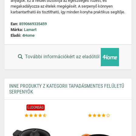
anyagok. Ez a felület biztosítja az egészséges főzést, és
megakadályozza az ételek megégését. A serpenyő könnyen
karbantartható és tisztítható, így minden konyha praktikus segítője.
Ean:
8590669335459
Márka:
Lamart
Eladó:
4Home
További információkért az eladótól
INNE PRODUKTY Z KATEGORII TAPADÁSMENTES FELÜLETŰ
SERPENYŐK
ÚJDONSÁG