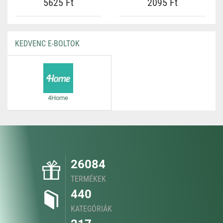
5625 Ft
2095 Ft
KEDVENC E-BOLTOK
4Home
26084
TERMÉKEK
440
KATEGÓRIÁK