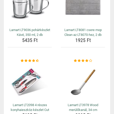
Lamart LT9036 pohárkészlet
Lamart LT8081 csere mop
Kávé, 350 ml, 2 db
Clean az LT8070-hez, 2 db
5435 Ft
1925 Ft
Lamart LT2098 4 részes
Lamart LT3978 Wood
konyhaieszköz-készlet Cut
merülőkanál, 34 cm