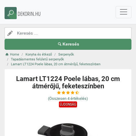
DEKORIN.HU
Keresés
Home
Konyha és étkező
Serpenyők
Tapadásmentes felületű serpenyők
Lamart LT1224 Poele lábas, 20 cm átmérőjű, feketeszínben
Lamart LT1224 Poele lábas, 20 cm
átmérőjű, feketeszínben
(Összesen
4
értékelés)
ÚJDONSÁG