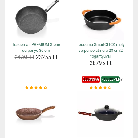
Tescoma i-PREMIUM Stone
Tescoma SmartCLICK mély
serpenyő 30 cm
serpenyő átmérő 28 cm,2
23255 Ft
24765 Ft
fogantyúval
28795 Ft
ÚJDONSÁG
KEDVEZMÉNY