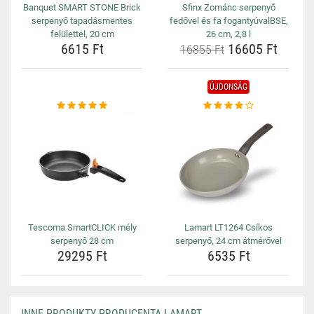
Banquet SMART STONE Brick
Sfinx Zománc serpenyő
serpenyő tapadásmentes
fedővel és fa fogantyúvalBSE,
felülettel, 20 cm
26 cm, 2,8 l
6615 Ft
16605 Ft
16855 Ft
ÚJDONSÁG
Tescoma SmartCLICK mély
Lamart LT1264 Csíkos
serpenyő 28 cm
serpenyő, 24 cm átmérővel
29295 Ft
6535 Ft
INNE PRODUKTY PRODUCENTA LAMART