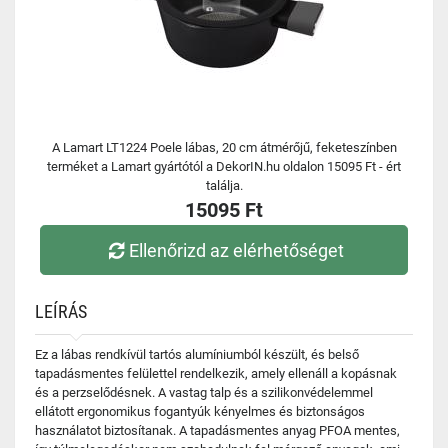
A Lamart LT1224 Poele lábas, 20 cm átmérőjű, feketeszínben
terméket a Lamart gyártótól a DekorIN.hu oldalon 15095 Ft - ért
találja.
15095 Ft
Ellenőrizd az elérhetőséget
LEÍRÁS
Ez a lábas rendkívül tartós alumíniumból készült, és belső
tapadásmentes felülettel rendelkezik, amely ellenáll a kopásnak
és a perzselődésnek. A vastag talp és a szilikonvédelemmel
ellátott ergonomikus fogantyúk kényelmes és biztonságos
használatot biztosítanak. A tapadásmentes anyag PFOA mentes,