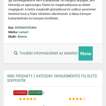
így túlmelegedéskor nem szabadulnak fel mérgező anyagok, ami
biztosítja az egészséges főzést és megakadályozza az ételek
megégését. A tartós üvegfedél gőznyílással és szilikon peremmel
lehetővé teszi a főzés tökéletes ellenőrzését. A lábas könnyen
karbantartható és könnyen tisztítható.
Ean:
8590669335466
Márka:
Lamart
Eladó:
4Home
További információkért az eladótól
INNE PRODUKTY Z KATEGORII TAPADÁSMENTES FELÜLETŰ
SERPENYŐK
ÚJDONSÁG
KEDVEZMÉNY