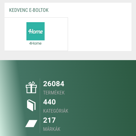
KEDVENC E-BOLTOK
4Home
26084
TERMÉKEK
440
KATEGÓRIÁK
217
MÁRKÁK