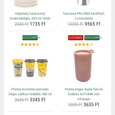
Hópehely karácsonyi
Tescoma PALOMA kávéfőző,
kerámiabögre, 420 ml, fehér
3 csészéhez
1735 Ft
9565 Ft
2045 Ft
10395 Ft
KEDVEZMÉNY
ÚJDONSÁG
KEDVEZMÉNY
Florina Sunshine porcelán
Florina bögre dupla falú és
bögre szilikon fedéllel, 380 ml
fedeles AUTUMN 330
3345 Ft
3645 Ft
ml,taupe
3635 Ft
3935 Ft