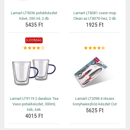
Lamart LT9036 pohárkészlet
Lamart LT8081 csere mop
Kávé, 350 ml, 2 db
Clean az LT8070-hez, 2 db
5435 Ft
1925 Ft
ÚJDONSÁG
Lamart LT9119 2 darabos Tea
Lamart LT2098 4 részes
Vaso pohárkészlet, 300ml,
konyhaieszköz-készlet Cut
5625 Ft
kék, kék
4015 Ft