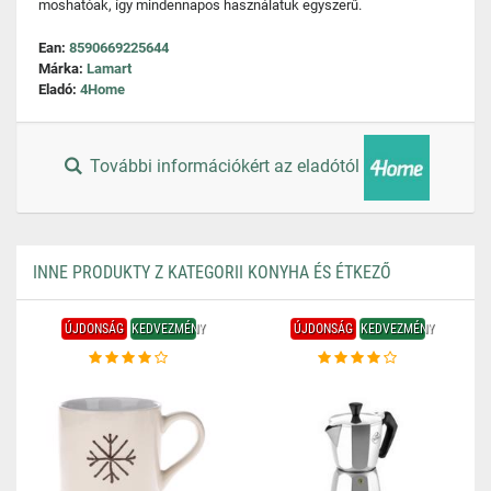
moshatóak, így mindennapos használatuk egyszerű.
Ean:
8590669225644
Márka:
Lamart
Eladó:
4Home
További információkért az eladótól
INNE PRODUKTY Z KATEGORII KONYHA ÉS ÉTKEZŐ
ÚJDONSÁG
KEDVEZMÉNY
ÚJDONSÁG
KEDVEZMÉNY