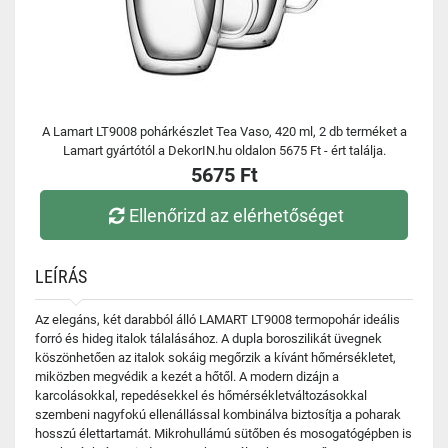
A Lamart LT9008 pohárkészlet Tea Vaso, 420 ml, 2 db terméket a
Lamart gyártótól a DekorIN.hu oldalon 5675 Ft - ért találja.
5675 Ft
Ellenőrizd az elérhetőséget
LEÍRÁS
Az elegáns, két darabból álló LAMART LT9008 termopohár ideális
forró és hideg italok tálalásához. A dupla boroszilikát üvegnek
köszönhetően az italok sokáig megőrzik a kívánt hőmérsékletet,
miközben megvédik a kezét a hőtől. A modern dizájn a
karcolásokkal, repedésekkel és hőmérsékletváltozásokkal
szembeni nagyfokú ellenállással kombinálva biztosítja a poharak
hosszú élettartamát. Mikrohullámú sütőben és mosogatógépben is