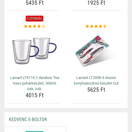
5435 Ft
1925 Ft
ÚJDONSÁG
Lamart LT9119 2 darabos Tea
Lamart LT2098 4 részes
Vaso pohárkészlet, 300ml,
konyhaieszköz-készlet Cut
5625 Ft
kék, kék
4015 Ft
KEDVENC E-BOLTOK