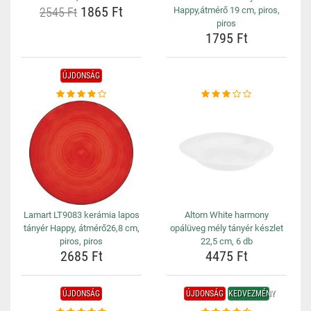
1865 Ft
2545 Ft
Happy,átmérő 19 cm, piros,
piros
1795 Ft
ÚJDONSÁG
Lamart LT9083 kerámia lapos
Altom White harmony
tányér Happy, átmérő26,8 cm,
opálüveg mély tányér készlet
piros, piros
22,5 cm, 6 db
2685 Ft
4475 Ft
ÚJDONSÁG
ÚJDONSÁG
KEDVEZMÉNY