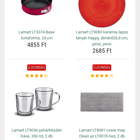
Lamart LT3074 Base
Lamart LT9083 kerámia lapos
tortaforma, 24 cm
tányér Happy, átmérő26,8 cm,
4855 Ft
piros, piros
2685 Ft
ÚJDONSÁG
ÚJDONSÁG
Lamart LT9036 pohárkészlet
Lamart LT8081 csere mop
Kávé, 350 ml, 2 db
Clean az LT8070-hez, 2 db