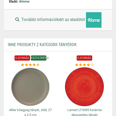
Eladó:
4Home
További információkért az eladótól
INNE PRODUKTY Z KATEGORII TÁNYÉROK
ÚJDONSÁG
KEDVEZMÉNY
ÚJDONSÁG
Allier kőagyag tányér, zöld, 27
Lamart LT9089 kerámia
x 2,5 cm
desszertes tányér