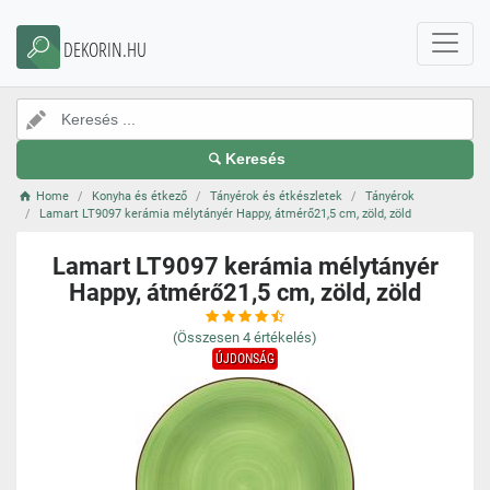
DEKORIN.HU
Keresés
Home
Konyha és étkező
Tányérok és étkészletek
Tányérok
Lamart LT9097 kerámia mélytányér Happy, átmérő21,5 cm, zöld, zöld
Lamart LT9097 kerámia mélytányér
Happy, átmérő21,5 cm, zöld, zöld
(Összesen
4
értékelés)
ÚJDONSÁG