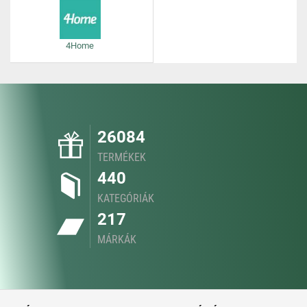
4Home
26084
TERMÉKEK
440
KATEGÓRIÁK
217
MÁRKÁK