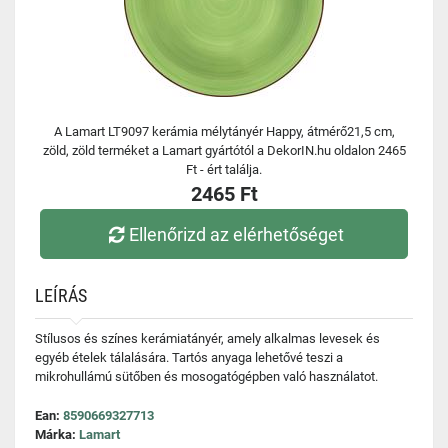
A Lamart LT9097 kerámia mélytányér Happy, átmérő21,5 cm,
zöld, zöld terméket a Lamart gyártótól a DekorIN.hu oldalon 2465
Ft - ért találja.
2465 Ft
Ellenőrizd az elérhetőséget
LEÍRÁS
Stílusos és színes kerámiatányér, amely alkalmas levesek és
egyéb ételek tálalására. Tartós anyaga lehetővé teszi a
mikrohullámú sütőben és mosogatógépben való használatot.
Ean:
8590669327713
Márka:
Lamart