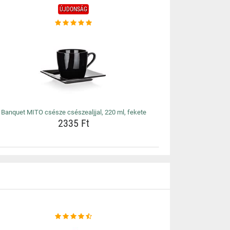
ÚJDONSÁG
Banquet MITO csésze csészealjjal, 220 ml, fekete
2335 Ft