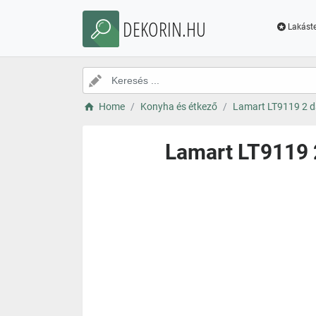
DEKORIN.HU
Lakáste
Home
Konyha és étkező
Lamart LT9119 2 da
Lamart LT9119 2