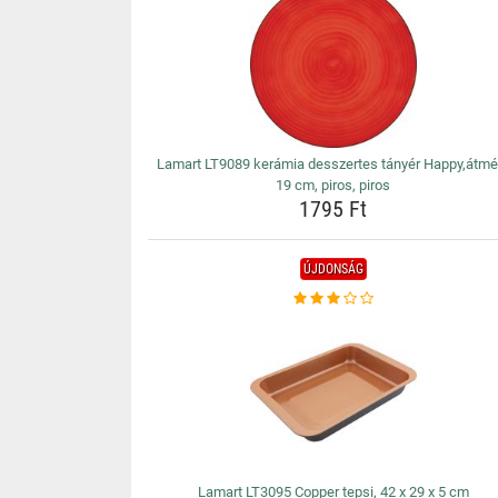
Lamart LT9089 kerámia desszertes tányér Happy,átmé
19 cm, piros, piros
1795 Ft
ÚJDONSÁG
Lamart LT3095 Copper tepsi, 42 x 29 x 5 cm