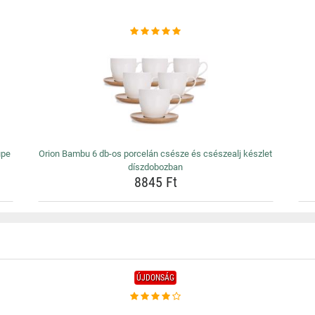
upe
Orion Bambu 6 db-os porcelán csésze és csészealj készlet
díszdobozban
8845 Ft
ÚJDONSÁG