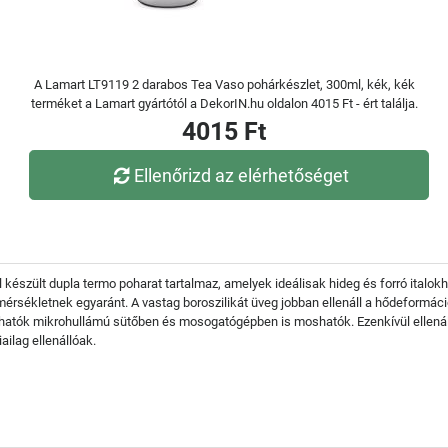
A Lamart LT9119 2 darabos Tea Vaso pohárkészlet, 300ml, kék, kék
terméket a Lamart gyártótól a DekorIN.hu oldalon 4015 Ft - ért találja.
4015 Ft
Ellenőrizd az elérhetőséget
 készült dupla termo poharat tartalmaz, amelyek ideálisak hideg és forró italok
érsékletnek egyaránt. A vastag boroszilikát üveg jobban ellenáll a hődeformá
álhatók mikrohullámú sütőben és mosogatógépben is moshatók. Ezenkívül ellen
ilag ellenállóak.