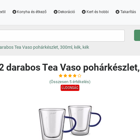
xtil
Konyha és étkező
Dekoráció
Kert és hobbi
Takarítás
rabos Tea Vaso pohárkészlet, 300ml, kék, kék
 darabos Tea Vaso pohárkészlet,
(Összesen
5
értékelés)
ÚJDONSÁG