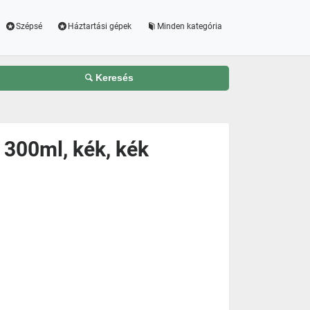
Szépsé
Háztartási gépek
Minden kategória
Keresés
 300ml, kék, kék