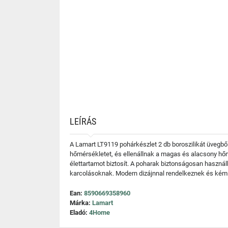
LEÍRÁS
A Lamart LT9119 pohárkészlet 2 db boroszilikát üvegből
hőmérsékletet, és ellenállnak a magas és alacsony hőm
élettartamot biztosít. A poharak biztonságosan haszn
karcolásoknak. Modern dizájnnal rendelkeznek és kémia
Ean:
8590669358960
Márka:
Lamart
Eladó:
4Home