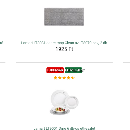
rő
Lamart LT8081 csere mop Clean az LT8070-hez, 2 db
1925 Ft
ÚJDONSÁG
KEDVEZMÉNY
Lamart LT9001 Dine 6 db-os étkészlet