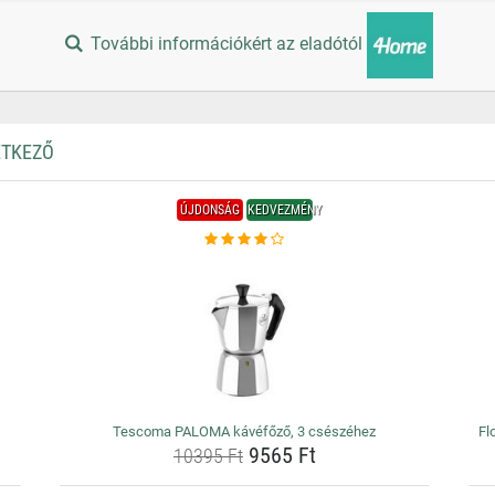
További információkért az eladótól
ÉTKEZŐ
ÚJDONSÁG
KEDVEZMÉNY
Tescoma PALOMA kávéfőző, 3 csészéhez
Fl
9565 Ft
10395 Ft