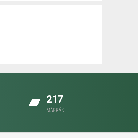
217
MÁRKÁK