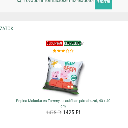
További információkért az eladótól
UZATOK
ÚJDONSÁG
KEDVEZMÉNY
Pepina Malacka és Tommy az autóban párnahuzat, 40 x 40
cm
1425 Ft
1475 Ft