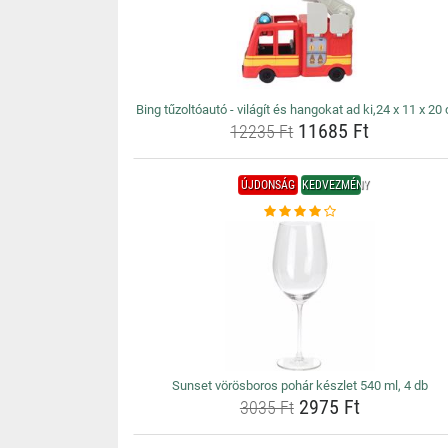
Bing tűzoltóautó - világít és hangokat ad ki,24 x 11 x 20
11685 Ft
12235 Ft
ÚJDONSÁG
KEDVEZMÉNY
Sunset vörösboros pohár készlet 540 ml, 4 db
2975 Ft
3035 Ft