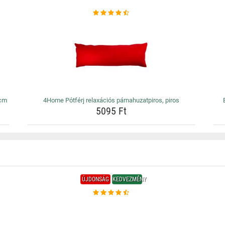
 cm
4Home Pótférj relaxációs párnahuzatpiros, piros
5095 Ft
ÚJDONSÁG
KEDVEZMÉNY