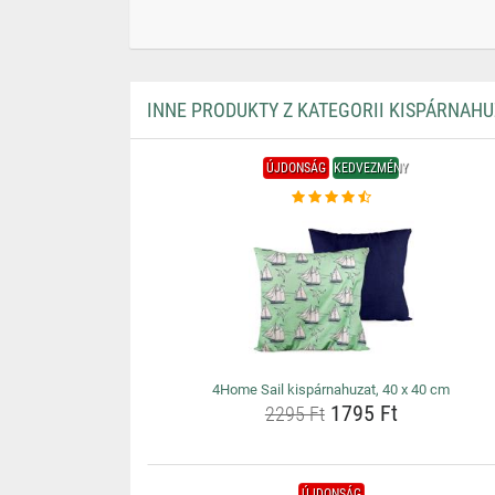
INNE PRODUKTY Z KATEGORII KISPÁRNAH
ÚJDONSÁG
KEDVEZMÉNY
4Home Sail kispárnahuzat, 40 x 40 cm
1795 Ft
2295 Ft
ÚJDONSÁG