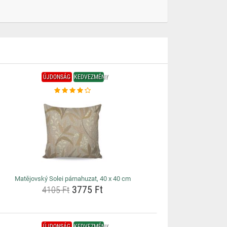
ÚJDONSÁG
KEDVEZMÉNY
Matějovský Solei párnahuzat, 40 x 40 cm
3775 Ft
4105 Ft
ÚJDONSÁG
KEDVEZMÉNY