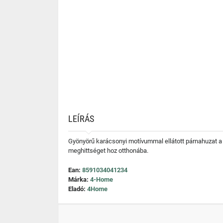
LEÍRÁS
Gyönyörű karácsonyi motívummal ellátott párnahuzat a 
meghittséget hoz otthonába.
Ean:
8591034041234
Márka:
4-Home
Eladó:
4Home