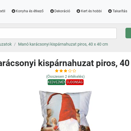
xtil
Konyha és étkező
Dekoráció
Kert és hobbi
Takarítás
uzatok
Manó karácsonyi kispárnahuzat piros, 40 x 40 cm
rácsonyi kispárnahuzat piros, 40
(Összesen
2
értékelés)
KEDVEZMÉNY
ÚJDONSÁG