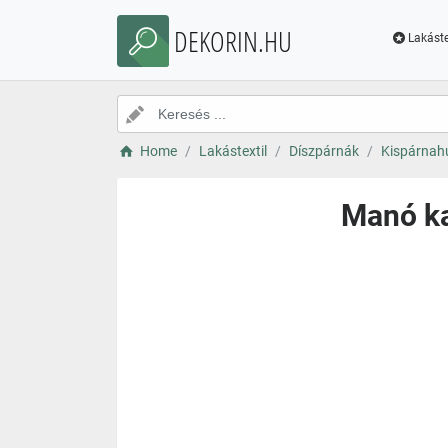
DEKORIN.HU
Lakáste
Home
Lakástextil
Díszpárnák
Kispárnah
Manó ka