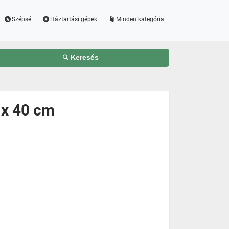
Szépsé
Háztartási gépek
Minden kategória
Keresés
 x 40 cm