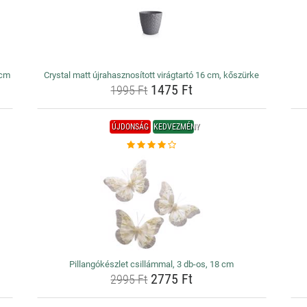
 cm
Crystal matt újrahasznosított virágtartó 16 cm, kőszürke
1475 Ft
1995 Ft
ÚJDONSÁG
KEDVEZMÉNY
Pillangókészlet csillámmal, 3 db-os, 18 cm
2775 Ft
2995 Ft