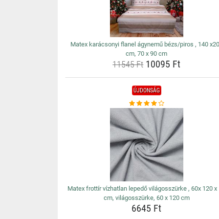
Matex karácsonyi flanel ágynemű bézs/piros , 140 x2
cm, 70 x 90 cm
10095 Ft
11545 Ft
ÚJDONSÁG
Matex frottír vízhatlan lepedő világosszürke , 60x 120 x
cm, világosszürke, 60 x 120 cm
6645 Ft