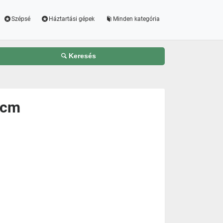
Szépsé
Háztartási gépek
Minden kategória
Keresés
 cm