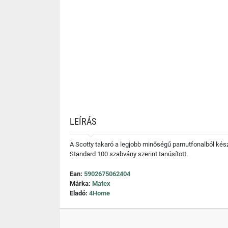
LEÍRÁS
A Scotty takaró a legjobb minőségű pamutfonalból kész
Standard 100 szabvány szerint tanúsított.
Ean:
5902675062404
Márka:
Matex
Eladó:
4Home