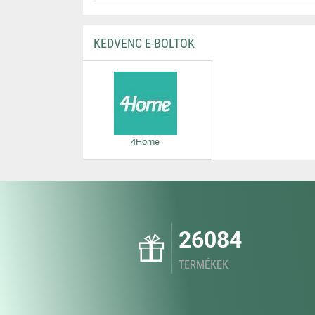
KEDVENC E-BOLTOK
4Home
26084
TERMÉKEK