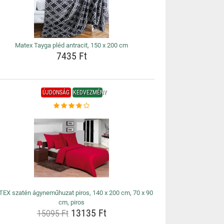
Matex Tayga pléd antracit, 150 x 200 cm
7435 Ft
ÚJDONSÁG
KEDVEZMÉNY
EX szatén ágyneműhuzat piros, 140 x 200 cm, 70 x 90
cm, piros
13135 Ft
15095 Ft