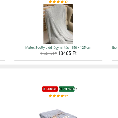
Matex Scotty pléd lágymintás , 150 x 125 cm
Ibe
13465 Ft
15355 Ft
ÚJDONSÁG
KEDVEZMÉNY