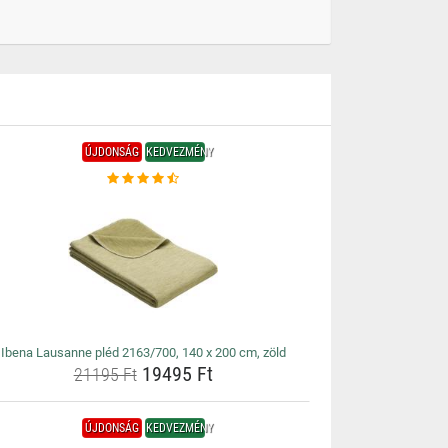
ÚJDONSÁG
KEDVEZMÉNY
Ibena Lausanne pléd 2163/700, 140 x 200 cm, zöld
19495 Ft
21195 Ft
ÚJDONSÁG
KEDVEZMÉNY