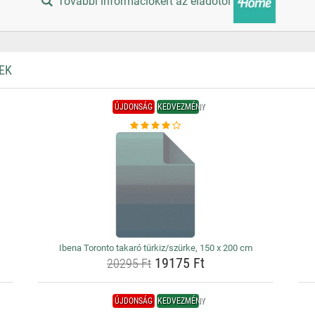
További információkért az eladótól
EK
ÚJDONSÁG
KEDVEZMÉNY
Ibena Toronto takaró türkiz/szürke, 150 x 200 cm
19175 Ft
20295 Ft
ÚJDONSÁG
KEDVEZMÉNY