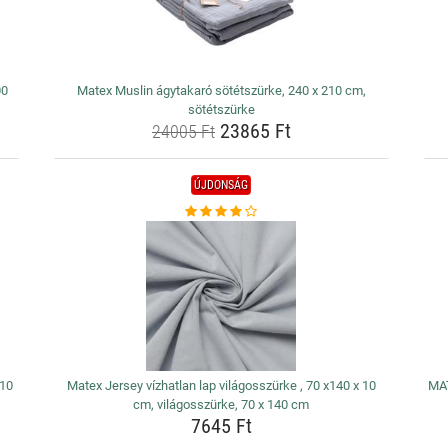
00
Matex Muslin ágytakaró sötétszürke, 240 x 210 cm,
sötétszürke
23865 Ft
24005 Ft
ÚJDONSÁG
 10
Matex Jersey vízhatlan lap világosszürke , 70 x140 x 10
MAT
cm, világosszürke, 70 x 140 cm
7645 Ft