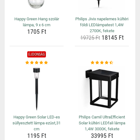
Happy Green Hang szolár
Philips Jivix napelemes kültéri
lámpa, 9 x 6 cm
földi LEDlámpatest 1,4W
1705 Ft
2700K, fekete
18145 Ft
19725 Ft
ÚJDONSÁG
Happy Green Solar LED-es
Philips Camil UltraEfficient
süllyesztett lámpa ezüst,31
Solar kültéri LEDfali lámpa
cm
1,4W 3000K, fekete
1195 Ft
33995 Ft