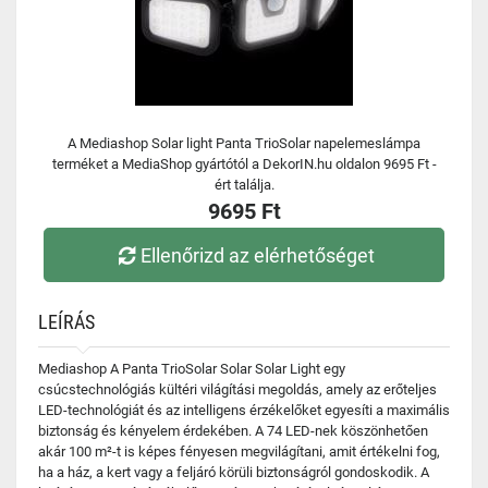
A Mediashop Solar light Panta TrioSolar napelemeslámpa
terméket a MediaShop gyártótól a DekorIN.hu oldalon 9695 Ft -
ért találja.
9695 Ft
Ellenőrizd az elérhetőséget
LEÍRÁS
Mediashop A Panta TrioSolar Solar Solar Light egy
csúcstechnológiás kültéri világítási megoldás, amely az erőteljes
LED-technológiát és az intelligens érzékelőket egyesíti a maximális
biztonság és kényelem érdekében. A 74 LED-nek köszönhetően
akár 100 m²-t is képes fényesen megvilágítani, amit értékelni fog,
ha a ház, a kert vagy a feljáró körüli biztonságról gondoskodik. A