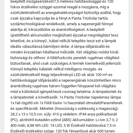
beépített mozgásérzékelő7,5 méteres hatótávolsággal és 120
fokos érzékelési szöggel azonnal reagál a mozgásra, míg a
szürkületérzékelő az energiahatékonyságot biztosítja azáltal, hogy
csak éjszaka kapcsolja be a fényt.A Panta TrioSolar tartós
szolártechnológiával rendelkezik, amely a napenergiát fénnyé
alakítja át, kiküszöbölve az áramköltségeket. A beépített
újratölthető akkumulátor megbízható éjszakai megvilágítást tesz
lehetővé, és a könnyű , kábel nélküli telepítés teszi ezt a lámpát
ideális választássá bármilyen térbe. A lámpa időjárásálló és
minden évszakban hibátlanul működik. Két világítási módot kínál:
biztonsági és otthoni. A többfunkciós panelek rugalmas világítást
biztosítanak, ahol csak szükséges.A termék kiemelkedő jellemzői:
Könnyű telepítés kábelek nélkül Intelligens mozgás- és
szürkületérzékelő Nagy teljesítményű LED-ek akár 100 m²-es
hatótávolsággal Időjárásálló a napenergiának köszönhetően nincs
áramköltség rugalmas három független fénypanel két világítási
mód a különböző igényekhezA csomag tartalma: A lámpatestek és
a lámpatestek a következők: 1x Panta TrioSolar napelemes lámpa
1x fali rögzítő sín 1x földi tüske 1x használati útmutatóParaméterek
és specifikációk: Méretek (hosszúság x szélesség x magasság):
28,2 x 13 x 10,5 cm. súly: 410 g védelem: IP44 anya polikarbonát
(PC), akrilnitril-butadién-sztirol (ABS) Akkumulátor: Li-Ion 3,7 V, 2
400 mAh, 8,88 Wh LED: 74 LED, 5 W Érzékelő hatótávolsá 7,5 m
Érzékelő érzékelési szöge: 120 fok fényerőssé akár 600 lumen