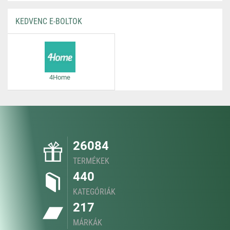
KEDVENC E-BOLTOK
4Home
26084
TERMÉKEK
440
KATEGÓRIÁK
217
MÁRKÁK