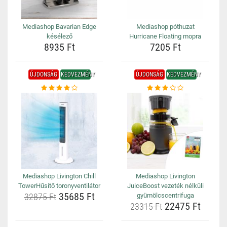
Mediashop Bavarian Edge
Mediashop póthuzat
késélező
Hurricane Floating mopra
8935 Ft
7205 Ft
ÚJDONSÁG
KEDVEZMÉNY
ÚJDONSÁG
KEDVEZMÉNY
Mediashop Livington Chill
Mediashop Livington
TowerHűsítő toronyventilátor
JuiceBoost vezeték nélküli
35685 Ft
32875 Ft
gyümölcscentrifuga
22475 Ft
23315 Ft