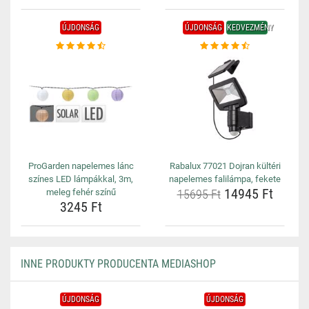
ÚJDONSÁG
ÚJDONSÁG
KEDVEZMÉNY
ProGarden napelemes lánc
Rabalux 77021 Dojran kültéri
színes LED lámpákkal, 3m,
napelemes falilámpa, fekete
14945 Ft
meleg fehér színű
15695 Ft
3245 Ft
INNE PRODUKTY PRODUCENTA MEDIASHOP
ÚJDONSÁG
ÚJDONSÁG