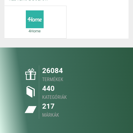
4Home
26084
TERMÉKEK
440
KATEGÓRIÁK
217
MÁRKÁK