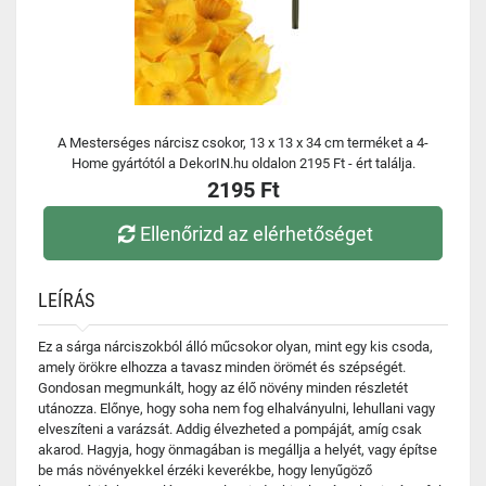
A Mesterséges nárcisz csokor, 13 x 13 x 34 cm terméket a 4-
Home gyártótól a DekorIN.hu oldalon 2195 Ft - ért találja.
2195 Ft
Ellenőrizd az elérhetőséget
LEÍRÁS
Ez a sárga nárciszokból álló műcsokor olyan, mint egy kis csoda,
amely örökre elhozza a tavasz minden örömét és szépségét.
Gondosan megmunkált, hogy az élő növény minden részletét
utánozza. Előnye, hogy soha nem fog elhalványulni, lehullani vagy
elveszíteni a varázsát. Addig élvezheted a pompáját, amíg csak
akarod. Hagyja, hogy önmagában is megállja a helyét, vagy építse
be más növényekkel érzéki keverékbe, hogy lenyűgöző