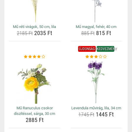
Mű réti virágok, 50 cm, lila
Mű magyal, fehér, 40 cm
2035 Ft
815 Ft
2185 Ft
885 Ft
ÚJDONSÁG
KEDVEZMÉNY
Mű Ranuculus csokor
Levendula művirág, lila, 34 cm
1445 Ft
díszítéssel, sárga, 30 cm
1745 Ft
2885 Ft