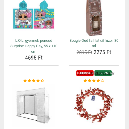
L.O.L. gyermek poncsó
Bougie Oud fa Illat diffúzor, 80
Surprise Happy Day, 55 x 110
ml
2275 Ft
cm
2895 Ft
4695 Ft
ÚJDONSÁG
KEDVEZMÉNY