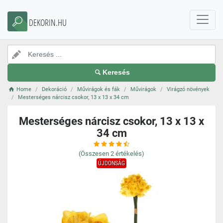
DEKORIN.HU
Keresés
Home
Dekoráció
Művirágok és fák
Művirágok
Virágzó növények
Mesterséges nárcisz csokor, 13 x 13 x 34 cm
Mesterséges nárcisz csokor, 13 x 13 x
34 cm
(Összesen
2
értékelés)
ÚJDONSÁG