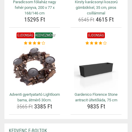
Paradicsom fóliaház nagy
Kirsty karácsonyi koszorú
fehér ponyva, 200 x 77 x
gömbökkel, 35 cm, piros
168/146 cm
csillámmal
15295 Ft
4615 Ft
6545 Ft
ÚJDONSÁG
KEDVEZMÉNY
ÚJDONSÁG
Adventi gyertyatartó Lightloom
Gardenico Florence Stone
barna, átmérő 30cm.
antracit ültetőláda, 75 cm
3385 Ft
9835 Ft
3565 Ft
KEDVENC E-BOLTOK