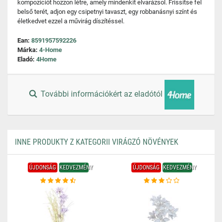
kompozíciót hozzon létre, amely mindenkit elvarázsol. Frissítse fel
belső terét, adjon egy csipetnyi tavaszt, egy robbanásnyi színt és
életkedvet ezzel a művirág díszítéssel.
Ean:
8591957592226
Márka:
4-Home
Eladó:
4Home
További információkért az eladótól
INNE PRODUKTY Z KATEGORII VIRÁGZÓ NÖVÉNYEK
ÚJDONSÁG
KEDVEZMÉNY
ÚJDONSÁG
KEDVEZMÉNY