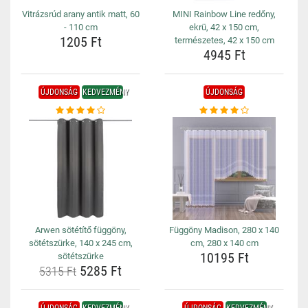
Vitrázsrúd arany antik matt, 60
MINI Rainbow Line redőny,
- 110 cm
ekrü, 42 x 150 cm,
1205 Ft
természetes, 42 x 150 cm
4945 Ft
ÚJDONSÁG
KEDVEZMÉNY
ÚJDONSÁG
Arwen sötétítő függöny,
Függöny Madison, 280 x 140
sötétszürke, 140 x 245 cm,
cm, 280 x 140 cm
10195 Ft
sötétszürke
5285 Ft
5315 Ft