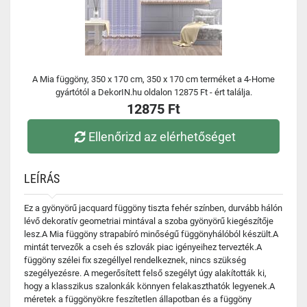
A Mia függöny, 350 x 170 cm, 350 x 170 cm terméket a 4-Home
gyártótól a DekorIN.hu oldalon 12875 Ft - ért találja.
12875 Ft
Ellenőrizd az elérhetőséget
LEÍRÁS
Ez a gyönyörű jacquard függöny tiszta fehér színben, durvább hálón
lévő dekoratív geometriai mintával a szoba gyönyörű kiegészítője
lesz.A Mia függöny strapabíró minőségű függönyhálóból készült.A
mintát tervezők a cseh és szlovák piac igényeihez tervezték.A
függöny szélei fix szegéllyel rendelkeznek, nincs szükség
szegélyezésre. A megerősített felső szegélyt úgy alakították ki,
hogy a klasszikus szalonkák könnyen felakaszthatók legyenek.A
méretek a függönyökre feszítetlen állapotban és a függöny