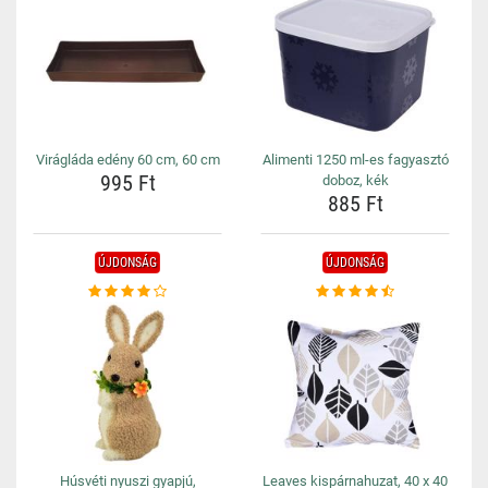
Virágláda edény 60 cm, 60 cm
Alimenti 1250 ml-es fagyasztó
995 Ft
doboz, kék
885 Ft
ÚJDONSÁG
ÚJDONSÁG
Húsvéti nyuszi gyapjú,
Leaves kispárnahuzat, 40 x 40