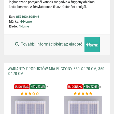
leghosszabb pontjainál vannak megadva.A függöny ablakos
kivitelben van. A fénykép csak illusztrációként szolgál.
Ean:
8591034104946
Márka:
4-Home
Eladó:
4Home
További információkért az eladótól
WARIANTY PRODUKTÓW MIA FÜGGÖNY, 350 X 170 CM, 350
X 170 CM
ÚJDONSÁG
KEDVEZMÉNY
ÚJDONSÁG
KEDVEZMÉNY