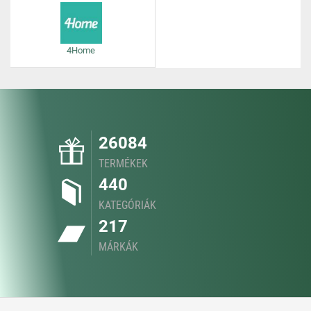
4Home
26084
TERMÉKEK
440
KATEGÓRIÁK
217
MÁRKÁK