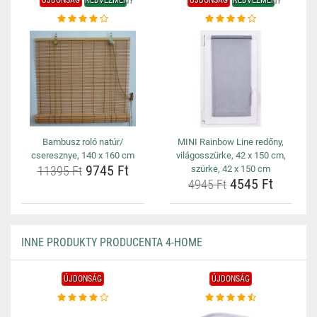
ÚJDONSÁG
KEDVEZMÉNY
ÚJDONSÁG
KEDVEZMÉNY
Bambusz roló natúr/
MINI Rainbow Line redőny,
cseresznye, 140 x 160 cm
világosszürke, 42 x 150 cm,
9745 Ft
11395 Ft
szürke, 42 x 150 cm
4545 Ft
4945 Ft
INNE PRODUKTY PRODUCENTA 4-HOME
ÚJDONSÁG
ÚJDONSÁG