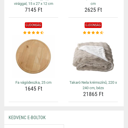
virággal, 15 x 27 x 12 cm
cm
7145 Ft
2625 Ft
ÚJDONSÁG
ÚJDONSÁG
Fa vágódeszka, 25 cm
Takaró Nela krémszínű, 220 x
1645 Ft
240 cm, bézs
21865 Ft
KEDVENC E-BOLTOK