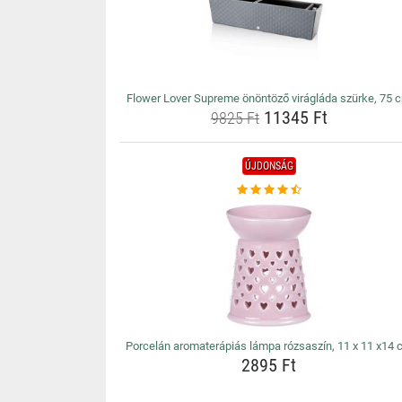
Flower Lover Supreme önöntöző virágláda szürke, 75 
11345 Ft
9825 Ft
ÚJDONSÁG
Porcelán aromaterápiás lámpa rózsaszín, 11 x 11 x14 
2895 Ft