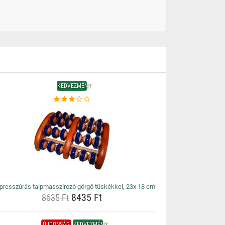
KEDVEZMÉNY
presszúrás talpmasszírozó görgő tüskékkel, 23x 18 cm
8435 Ft
8635 Ft
ÚJDONSÁG
KEDVEZMÉNY