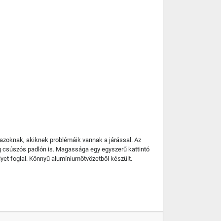
azoknak, akiknek problémáik vannak a járással. Az
g csúszós padlón is. Magassága egy egyszerű kattintó
yet foglal. Könnyű alumíniumötvözetből készült.