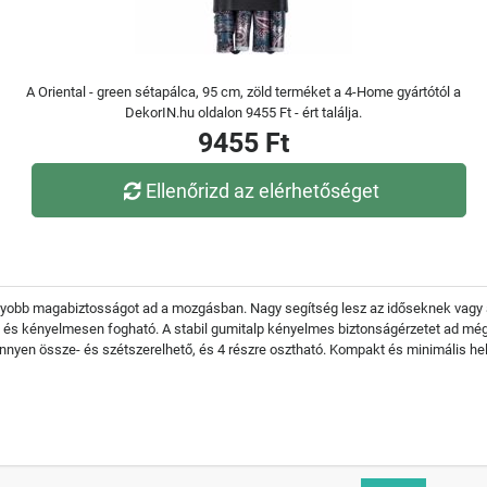
A Oriental - green sétapálca, 95 cm, zöld terméket a 4-Home gyártótól a
DekorIN.hu oldalon 9455 Ft - ért találja.
9455 Ft
Ellenőrizd az elérhetőséget
agyobb magabiztosságot ad a mozgásban. Nagy segítség lesz az időseknek vagy 
ú és kényelmesen fogható. A stabil gumitalp kényelmes biztonságérzetet ad mé
nnyen össze- és szétszerelhető, és 4 részre osztható. Kompakt és minimális hel