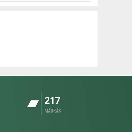
217
MÁRKÁK