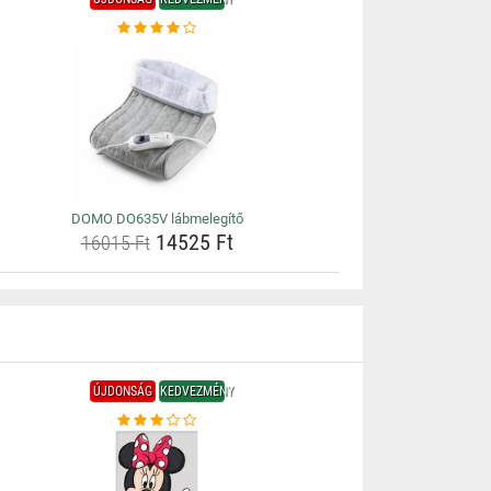
DOMO DO635V lábmelegítő
14525 Ft
16015 Ft
ÚJDONSÁG
KEDVEZMÉNY