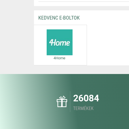
KEDVENC E-BOLTOK
4Home
26084
TERMÉKEK