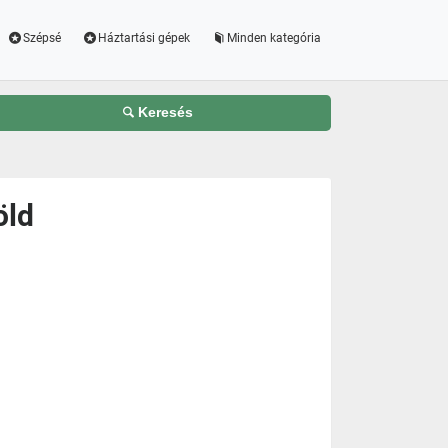
Szépsé
Háztartási gépek
Minden kategória
Keresés
öld