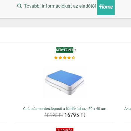
További információkért az eladótól
KEDVEZMÉNY
Csúszásmentes lépcső a fürdőkádhoz, 50 x 40 cm
Aku
16795 Ft
18195 Ft
ÚJDONSÁG