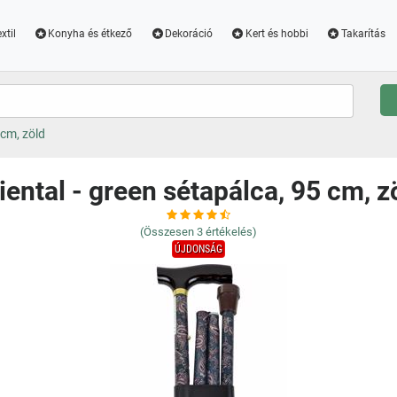
xtil
Konyha és étkező
Dekoráció
Kert és hobbi
Takarítás
 cm, zöld
iental - green sétapálca, 95 cm, z
(Összesen
3
értékelés)
ÚJDONSÁG