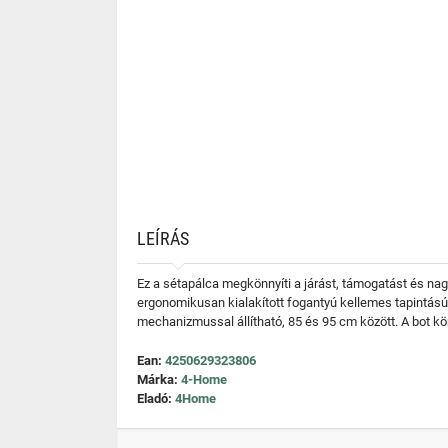
LEÍRÁS
Ez a sétapálca megkönnyíti a járást, támogatást és n
ergonomikusan kialakított fogantyú kellemes tapintás
mechanizmussal állítható, 85 és 95 cm között. A bot kö
Ean:
4250629323806
Márka:
4-Home
Eladó:
4Home