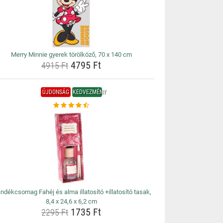
Merry Minnie gyerek törölköző, 70 x 140 cm
4795 Ft
4915 Ft
ÚJDONSÁG
KEDVEZMÉNY
ndékcsomag Fahéj és alma illatosító +illatosító tasak,
8,4 x 24,6 x 6,2 cm
1735 Ft
2295 Ft