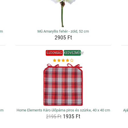
cm
Mű Amaryllis fehér - zöld, 52 cm
2905 Ft
ÚJDONSÁG
KEDVEZMÉNY
cm
Home Elements Káro ülőpárna piros és szürke, 40 x 40 cm
Ajá
1935 Ft
2195 Ft