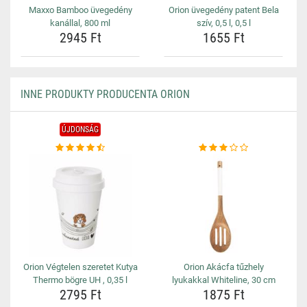
Maxxo Bamboo üvegedény
Orion üvegedény patent Bela
kanállal, 800 ml
szív, 0,5 l, 0,5 l
2945 Ft
1655 Ft
INNE PRODUKTY PRODUCENTA ORION
ÚJDONSÁG
Orion Végtelen szeretet Kutya
Orion Akácfa tűzhely
Thermo bögre UH , 0,35 l
lyukakkal Whiteline, 30 cm
2795 Ft
1875 Ft