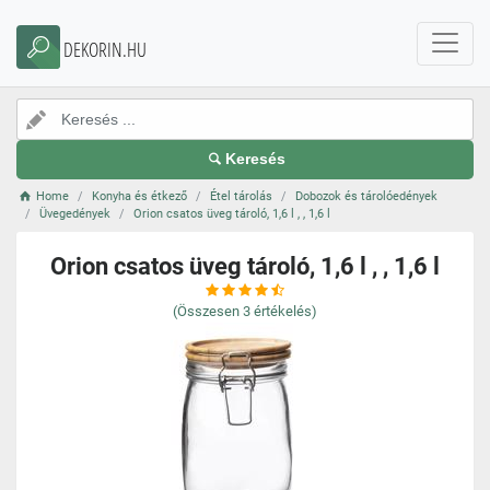
DEKORIN.HU
Keresés
Home
Konyha és étkező
Étel tárolás
Dobozok és tárolóedények
Üvegedények
Orion csatos üveg tároló, 1,6 l , , 1,6 l
Orion csatos üveg tároló, 1,6 l , , 1,6 l
(Összesen
3
értékelés)