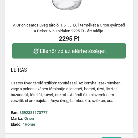
A Orion csatos üveg tároló, 1,6 l , , 1,6 l terméket a Orion gyártótól
a DekorIN.hu oldalon 2295 Ft - ért találja.
2295 Ft
Ellenőrizd az elérhetőséget
LEÍRÁS
Csatos üveg tároló szilikon tömítéssel. Az konyhai szekrényben
vagy a polcon szépen tárolhatja a lencsét, borsót, rizst, lisztet,
búzadarát, tésztát, kávét, cukrot… A tárolt élelmiszerek nem
veszítik el aromájukat. Anya üveg, bambuszfa, szilikon, csat.
Ean:
8592381173777
Márka:
Orion
Eladó:
4Home