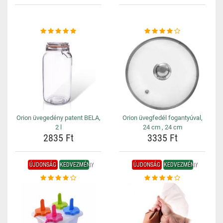
Orion üvegedény patent BELA,
Orion üvegfedél fogantyúval,
2 l
24 cm , 24 cm
2835 Ft
3335 Ft
ÚJDONSÁG
KEDVEZMÉNY
ÚJDONSÁG
KEDVEZMÉNY