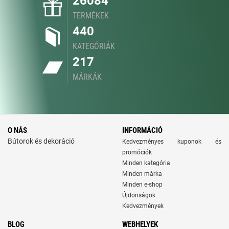
26084
TERMÉKEK
440
KATEGÓRIÁK
217
MÁRKÁK
O NÁS
INFORMÁCIÓ
Bútorok és dekoráció
Kedvezményes kuponok és
promóciók
Minden kategória
Minden márka
Minden e-shop
Újdonságok
Kedvezmények
BLOG
WEBHELYEK