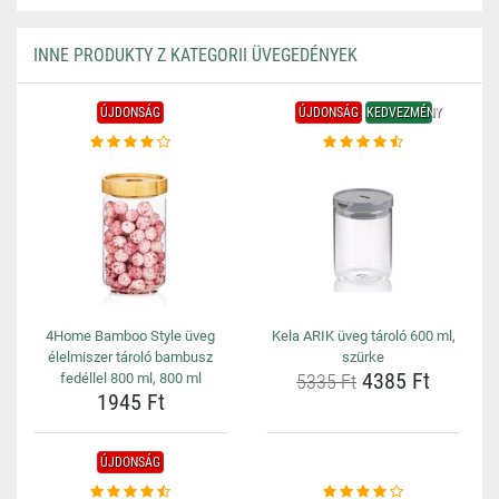
INNE PRODUKTY Z KATEGORII ÜVEGEDÉNYEK
ÚJDONSÁG
ÚJDONSÁG
KEDVEZMÉNY
4Home Bamboo Style üveg
Kela ARIK üveg tároló 600 ml,
élelmiszer tároló bambusz
szürke
4385 Ft
fedéllel 800 ml, 800 ml
5335 Ft
1945 Ft
ÚJDONSÁG