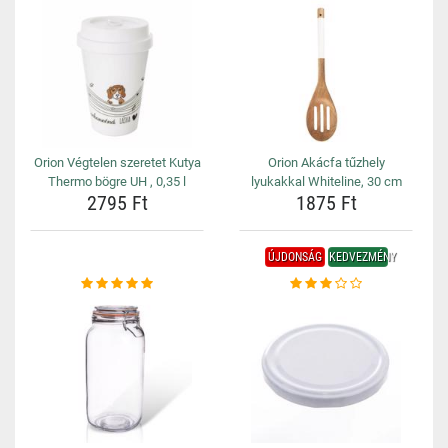
Orion Végtelen szeretet Kutya
Orion Akácfa tűzhely
Thermo bögre UH , 0,35 l
lyukakkal Whiteline, 30 cm
2795 Ft
1875 Ft
ÚJDONSÁG
KEDVEZMÉNY