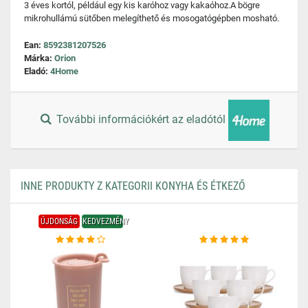
3 éves kortól, például egy kis karóhoz vagy kakaóhoz.A bögre
mikrohullámú sütőben melegíthető és mosogatógépben mosható.
Ean:
8592381207526
Márka:
Orion
Eladó:
4Home
További információkért az eladótól
INNE PRODUKTY Z KATEGORII KONYHA ÉS ÉTKEZŐ
ÚJDONSÁG
KEDVEZMÉNY