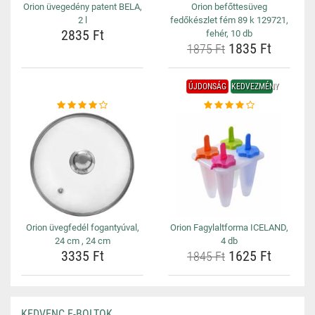
Orion üvegedény patent BELA,
Orion befőttesüveg
2 l
fedőkészlet fém 89 k 129721,
2835 Ft
fehér, 10 db
1835 Ft
1875 Ft
ÚJDONSÁG
KEDVEZMÉNY
Orion üvegfedél fogantyúval,
Orion Fagylaltforma ICELAND,
24 cm , 24 cm
4 db
3335 Ft
1625 Ft
1845 Ft
KEDVENC E-BOLTOK