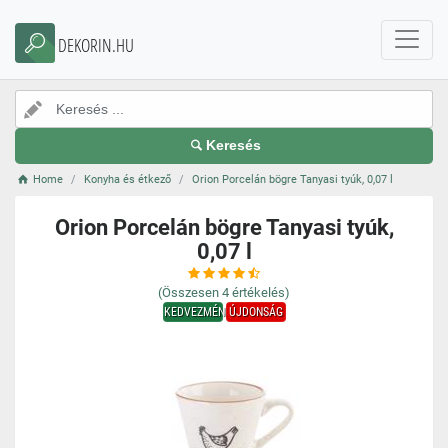
DEKORIN.HU
Keresés
Home
Konyha és étkező
Orion Porcelán bögre Tanyasi tyúk, 0,07 l
Orion Porcelán bögre Tanyasi tyúk,
0,07 l
(Összesen
4
értékelés)
KEDVEZMÉNY
ÚJDONSÁG