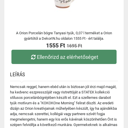
A Orion Porcelán bögre Tanyasi tyúk, 0,07 l terméket a Orion
gyártótól a DekorIN.hu oldalon 1555 Ft - ért találja.
1555 Ft
1695 Ft
Ellenőrizd az elérhetőséget
LEÍRÁS
Nemcsak reggel, hanem ebéd után is biztosan jól érzi majd magát,
ha kedvenc eszpresszóját vagy ristrettóját a STATEK kollekció
stílusos porcelánbögréjében készíti el. Ezt a szellemes darabot
tyúk motívum és a "KOKOKOne Morning" felirat díszíti. Az eredeti
dizájn az Orion kreatívjainak műhelyében készült, így ha ajándékba
adja, nemcsak szerettei, kollégái vagy partnere szívét fogja
megmelengetni, hanem egy kis erős kávénak köszönhetően Önt is
szépen felvidítja a következő munkára. Gyermekeknek is alkalmas