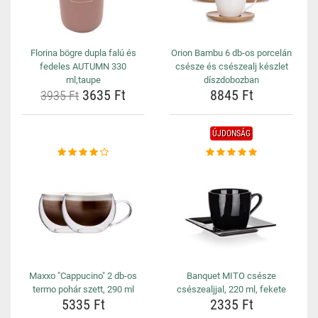
Florina bögre dupla falú és
Orion Bambu 6 db-os porcelán
fedeles AUTUMN 330
csésze és csészealj készlet
ml,taupe
díszdobozban
3635 Ft
8845 Ft
3935 Ft
ÚJDONSÁG
Maxxo "Cappucino" 2 db-os
Banquet MITO csésze
termo pohár szett, 290 ml
csészealjjal, 220 ml, fekete
5335 Ft
2335 Ft