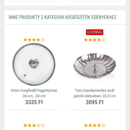
INNE PRODUKTY Z KATEGORII KIEGÉSZÍTŐK EDÉNYEKHEZ
ÚJDONSÁG
Orion üvegfedél fogantyúval,
Toro rozsdamentes acél
24 cm , 24 cm
pároló dobozban, 22,5 cm
3335 Ft
3095 Ft