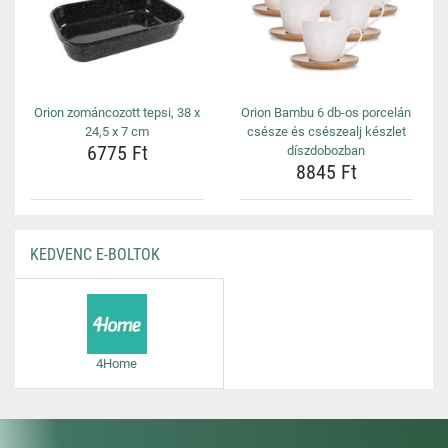
Orion zománcozott tepsi, 38 x
Orion Bambu 6 db-os porcelán
24,5 x 7 cm
csésze és csészealj készlet
6775 Ft
díszdobozban
8845 Ft
KEDVENC E-BOLTOK
4Home