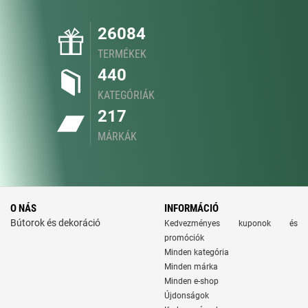
26084
TERMÉKEK
440
KATEGÓRIÁK
217
MÁRKÁK
O NÁS
INFORMÁCIÓ
Bútorok és dekoráció
Kedvezményes kuponok és
promóciók
Minden kategória
Minden márka
Minden e-shop
Újdonságok