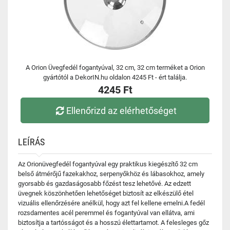
A Orion Üvegfedél fogantyúval, 32 cm, 32 cm terméket a Orion
gyártótól a DekorIN.hu oldalon 4245 Ft - ért találja.
4245 Ft
Ellenőrizd az elérhetőséget
LEÍRÁS
Az Orionüvegfedél fogantyúval egy praktikus kiegészítő 32 cm
belső átmérőjű fazekakhoz, serpenyőkhöz és lábasokhoz, amely
gyorsabb és gazdaságosabb főzést tesz lehetővé. Az edzett
üvegnek köszönhetően lehetőséget biztosít az elkészülő étel
vizuális ellenőrzésére anélkül, hogy azt fel kellene emelni.A fedél
rozsdamentes acél peremmel és fogantyúval van ellátva, ami
biztosítja a tartósságot és a hosszú élettartamot. A felesleges gőz