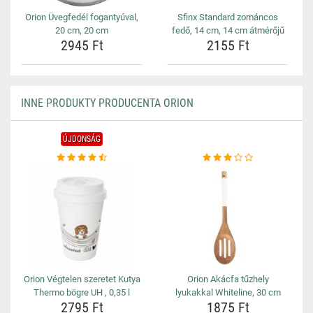
Orion Üvegfedél fogantyúval,
Sfinx Standard zománcos
20 cm, 20 cm
fedő, 14 cm, 14 cm átmérőjű
2945 Ft
2155 Ft
INNE PRODUKTY PRODUCENTA ORION
ÚJDONSÁG
Orion Végtelen szeretet Kutya
Orion Akácfa tűzhely
Thermo bögre UH , 0,35 l
lyukakkal Whiteline, 30 cm
2795 Ft
1875 Ft