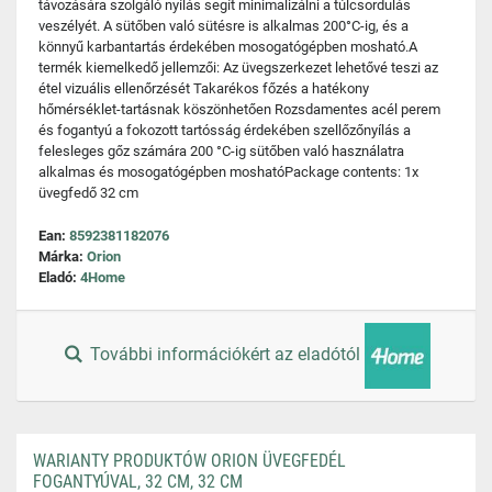
távozására szolgáló nyílás segít minimalizálni a túlcsordulás
veszélyét. A sütőben való sütésre is alkalmas 200°C-ig, és a
könnyű karbantartás érdekében mosogatógépben mosható.A
termék kiemelkedő jellemzői: Az üvegszerkezet lehetővé teszi az
étel vizuális ellenőrzését Takarékos főzés a hatékony
hőmérséklet-tartásnak köszönhetően Rozsdamentes acél perem
és fogantyú a fokozott tartósság érdekében szellőzőnyílás a
felesleges gőz számára 200 °C-ig sütőben való használatra
alkalmas és mosogatógépben moshatóPackage contents: 1x
üvegfedő 32 cm
Ean:
8592381182076
Márka:
Orion
Eladó:
4Home
További információkért az eladótól
WARIANTY PRODUKTÓW ORION ÜVEGFEDÉL
FOGANTYÚVAL, 32 CM, 32 CM