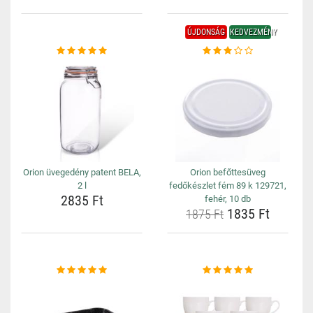
ÚJDONSÁG
KEDVEZMÉNY
Orion üvegedény patent BELA,
Orion befőttesüveg
2 l
fedőkészlet fém 89 k 129721,
2835 Ft
fehér, 10 db
1835 Ft
1875 Ft