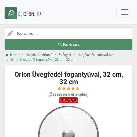
DEKORIN.HU
Keresés
Home
Konyha és étkező
Edények
Kiegészítők edényekhez
Orion Üvegfedél fogantyúval, 32 cm, 32 cm
Orion Üvegfedél fogantyúval, 32 cm,
32 cm
(Összesen
5
értékelés)
ÚJDONSÁG