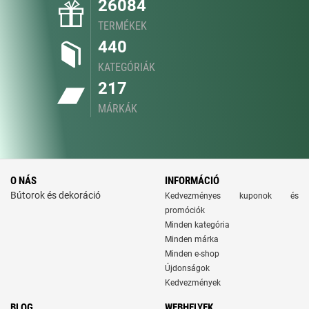
26084
TERMÉKEK
440
KATEGÓRIÁK
217
MÁRKÁK
O NÁS
INFORMÁCIÓ
Bútorok és dekoráció
Kedvezményes kuponok és
promóciók
Minden kategória
Minden márka
Minden e-shop
Újdonságok
Kedvezmények
BLOG
WEBHELYEK