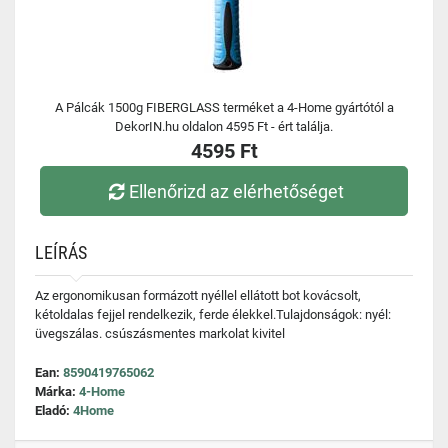
A Pálcák 1500g FIBERGLASS terméket a 4-Home gyártótól a
DekorIN.hu oldalon 4595 Ft - ért találja.
4595 Ft
Ellenőrizd az elérhetőséget
LEÍRÁS
Az ergonomikusan formázott nyéllel ellátott bot kovácsolt,
kétoldalas fejjel rendelkezik, ferde élekkel.Tulajdonságok: nyél:
üvegszálas. csúszásmentes markolat kivitel
Ean:
8590419765062
Márka:
4-Home
Eladó:
4Home