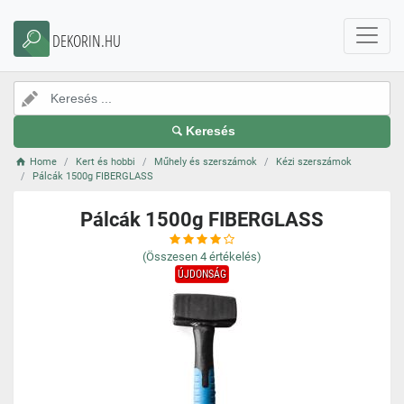
DEKORIN.HU
Keresés
Home
Kert és hobbi
Műhely és szerszámok
Kézi szerszámok
Pálcák 1500g FIBERGLASS
Pálcák 1500g FIBERGLASS
(Összesen
4
értékelés)
ÚJDONSÁG