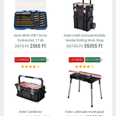
Asist AR36-2001 bit és
Keter mobil szerszámosláda
fúrókészlet, 17 db
készlet Rolling Work Shop
2565 Ft
55355 Ft
2815 Ft
60735 Ft
ÚJDONSÁG
KEDVEZMÉNY
ÚJDONSÁG
KEDVEZMÉNY
Keter Cantilever
Keter Jobmade munkapad