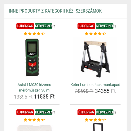
INNE PRODUKTY Z KATEGORII KÉZI SZERSZÁMOK
ÚJDONSÁG
KEDVEZMÉNY
ÚJDONSÁG
KEDVEZMÉNY
Asist LM030 lézeres
Keter Lumber Jack munkapad
34355 Ft
mérőműszer, 30 m
35695 Ft
11535 Ft
13395 Ft
ÚJDONSÁG
KEDVEZMÉNY
ÚJDONSÁG
KEDVEZMÉNY