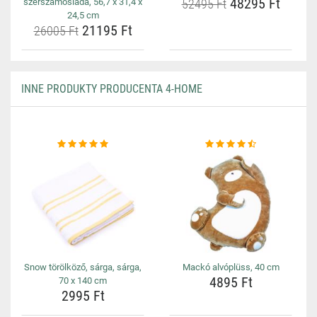
48295 Ft
szerszámosláda, 56,7 x 31,4 x
52495 Ft
24,5 cm
21195 Ft
26005 Ft
INNE PRODUKTY PRODUCENTA 4-HOME
Snow törölköző, sárga, sárga,
Mackó alvóplüss, 40 cm
4895 Ft
70 x 140 cm
2995 Ft