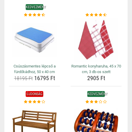
KEDVEZMÉNY
Csúszásmentes lépcső a
Romantic konyharuha, 45 x 70
fürdőkádhoz, 50 x 40 cm
cm, 3 db-os szett
16795 Ft
2905 Ft
18195 Ft
ÚJDONSÁG
KEDVEZMÉNY