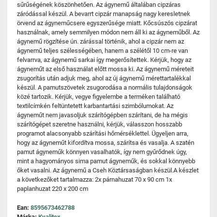
sűrűségének köszönhetően. Az ágynemű általában cipzáras
záródással készül. A bevarrt cipzár manapság nagy keresletnek
örvend az ágyneműcsere egyszerűsége miatt. Kőcsúszós cipzárat
használnak, amely semmilyen módon nem áll ki az ágyneműből. Az
ágynemű rögzítése ún. zárással történik, ahol a cipzár nem az
ágynemű teljes szélességében, hanem a szélétől 10 cm-re van
felvarrva, az ágynemű sarkai így megerősítettek. Kérjük, hogy az
ágyneműt az első használat előtt mossa ki. Az ágynemű méreteit
zsugorítás után adjuk meg, ahol az új ágynemű mérettartalékkal
készül. A pamutszövetek zsugorodása a normális tulajdonságok
közé tartozik. Kérjük, vegye figyelembe a terméken található
textilcímkén feltüntetett karbantartási szimbólumokat. Az
ágyneműt nem javasoljuk szárítógépben szárítani, de ha mégis
szárítógépet szeretne használni, kérjük, válasszon hosszabb
programot alacsonyabb szárítási hőmérséklettel. Ügyeljen arra,
hogy az ágyneműt kifordítva mossa, szárítsa és vasalja. A szatén
pamut ágyneműk könnyen vasalhatók, így nem gyűrődnek úgy,
mint a hagyományos sima pamut ágyneműk, és sokkal könnyebb
őket vasalni. Az ágynemű a Cseh Köztársaságban készül.A készlet
a következőket tartalmazza: 2x párnahuzat 70 x 90 cm 1x
paplanhuzat 220 x 200 cm
Ean:
8595673462788
Márka:
Kvalitex