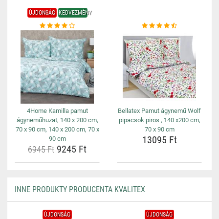
ÚJDONSÁG
KEDVEZMÉNY
4Home Kamilla pamut
Bellatex Pamut ágynemű Wolf
ágyneműhuzat, 140 x 200 cm,
pipacsok piros , 140 x200 cm,
70 x 90 cm, 140 x 200 cm, 70 x
70 x 90 cm
13095 Ft
90 cm
9245 Ft
6945 Ft
INNE PRODUKTY PRODUCENTA KVALITEX
ÚJDONSÁG
ÚJDONSÁG