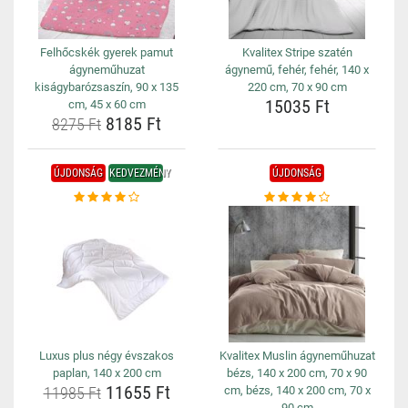
Felhőcskék gyerek pamut
Kvalitex Stripe szatén
ágyneműhuzat
ágynemű, fehér, fehér, 140 x
kiságybarózsaszín, 90 x 135
220 cm, 70 x 90 cm
15035 Ft
cm, 45 x 60 cm
8185 Ft
8275 Ft
ÚJDONSÁG
KEDVEZMÉNY
ÚJDONSÁG
Luxus plus négy évszakos
Kvalitex Muslin ágyneműhuzat
paplan, 140 x 200 cm
bézs, 140 x 200 cm, 70 x 90
11655 Ft
11985 Ft
cm, bézs, 140 x 200 cm, 70 x
90 cm