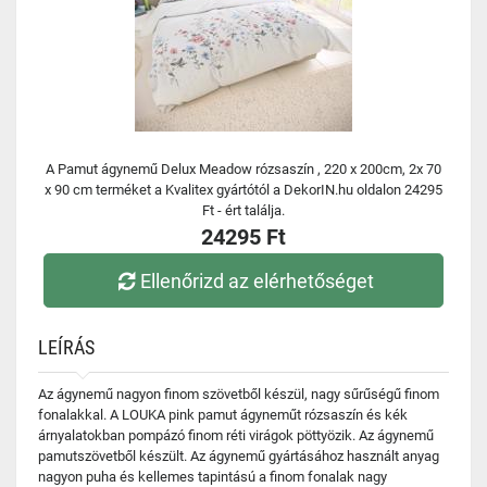
A Pamut ágynemű Delux Meadow rózsaszín , 220 x 200cm, 2x 70
x 90 cm terméket a Kvalitex gyártótól a DekorIN.hu oldalon 24295
Ft - ért találja.
24295 Ft
Ellenőrizd az elérhetőséget
LEÍRÁS
Az ágynemű nagyon finom szövetből készül, nagy sűrűségű finom
fonalakkal. A LOUKA pink pamut ágyneműt rózsaszín és kék
árnyalatokban pompázó finom réti virágok pöttyözik. Az ágynemű
pamutszövetből készült. Az ágynemű gyártásához használt anyag
nagyon puha és kellemes tapintású a finom fonalak nagy