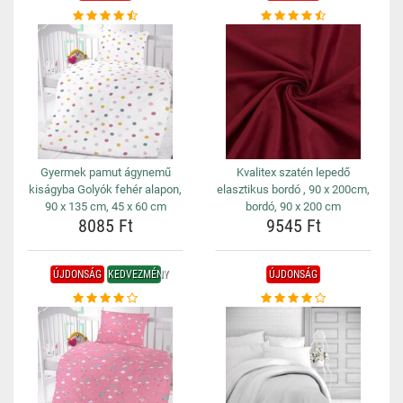
Gyermek pamut ágynemű
Kvalitex szatén lepedő
kiságyba Golyók fehér alapon,
elasztikus bordó , 90 x 200cm,
90 x 135 cm, 45 x 60 cm
bordó, 90 x 200 cm
8085 Ft
9545 Ft
ÚJDONSÁG
KEDVEZMÉNY
ÚJDONSÁG