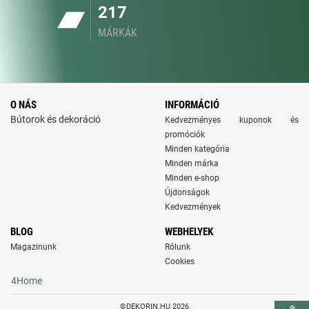
217
MÁRKÁK
O NÁS
INFORMÁCIÓ
Bútorok és dekoráció
Kedvezményes kuponok és
promóciók
Minden kategória
Minden márka
Minden e-shop
Újdonságok
Kedvezmények
BLOG
WEBHELYEK
Magazinunk
Rólunk
Cookies
4Home
©DEKORIN.HU 2026