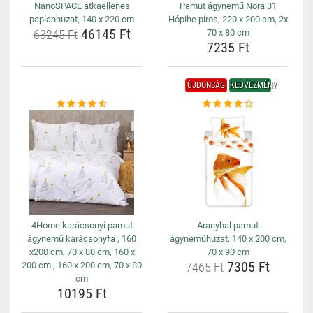
NanoSPACE atkaellenes
Pamut ágynemű Nora 31
paplanhuzat, 140 x 220 cm
Hópihe piros, 220 x 200 cm, 2x
46145 Ft
63245 Ft
70 x 80 cm
7235 Ft
ÚJDONSÁG
KEDVEZMÉNY
4Home karácsonyi pamut
Aranyhal pamut
ágynemű karácsonyfa , 160
ágyneműhuzat, 140 x 200 cm,
x200 cm, 70 x 80 cm, 160 x
70 x 90 cm
7305 Ft
200 cm., 160 x 200 cm, 70 x 80
7465 Ft
cm
10195 Ft