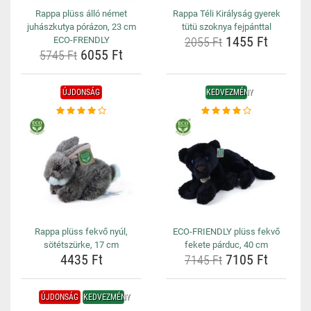
Rappa plüss álló német
Rappa Téli Királyság gyerek
juhászkutya pórázon, 23 cm
tütü szoknya fejpánttal
1455 Ft
ECO-FRENDLY
2055 Ft
6055 Ft
5745 Ft
ÚJDONSÁG
KEDVEZMÉNY
Rappa plüss fekvő nyúl,
ECO-FRIENDLY plüss fekvő
sötétszürke, 17 cm
fekete párduc, 40 cm
4435 Ft
7105 Ft
7145 Ft
ÚJDONSÁG
KEDVEZMÉNY