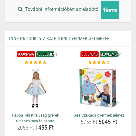
További információkért az eladótól
INNE PRODUKTY Z KATEGORII GYERMEK JELMEZEK
ÚJDONSÁG
KEDVEZMÉNY
ÚJDONSÁG
KEDVEZMÉNY
Rappa Téli Királyság gyerek
Ses Szakács gyermek jelmez
5045 Ft
tütü szoknya fejpánttal
5755 Ft
1455 Ft
2055 Ft