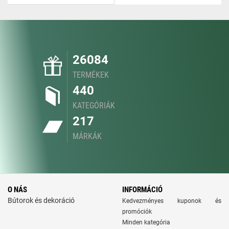
26084
TERMÉKEK
440
KATEGÓRIÁK
217
MÁRKÁK
O NÁS
INFORMÁCIÓ
Bútorok és dekoráció
Kedvezményes kuponok és
promóciók
Minden kategória