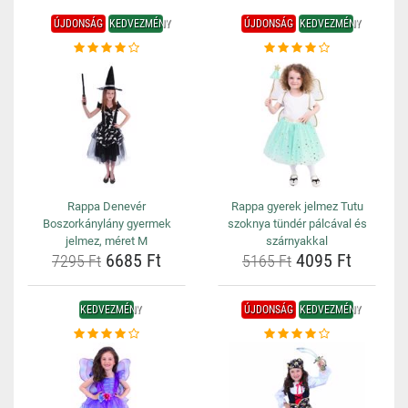
ÚJDONSÁG
KEDVEZMÉNY
ÚJDONSÁG
KEDVEZMÉNY
Rappa Denevér
Rappa gyerek jelmez Tutu
Boszorkánylány gyermek
szoknya tündér pálcával és
jelmez, méret M
szárnyakkal
6685 Ft
4095 Ft
7295 Ft
5165 Ft
KEDVEZMÉNY
ÚJDONSÁG
KEDVEZMÉNY