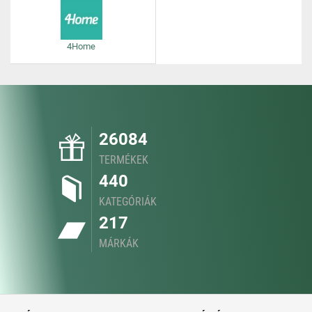
4Home
26084
TERMÉKEK
440
KATEGÓRIÁK
217
MÁRKÁK