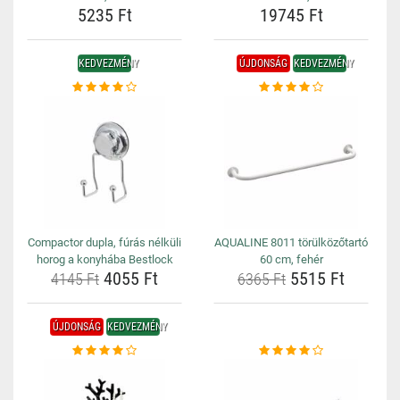
5235 Ft
19745 Ft
KEDVEZMÉNY
ÚJDONSÁG
KEDVEZMÉNY
Compactor dupla, fúrás nélküli
AQUALINE 8011 törülközőtartó
horog a konyhába Bestlock
60 cm, fehér
4055 Ft
5515 Ft
4145 Ft
6365 Ft
ÚJDONSÁG
KEDVEZMÉNY