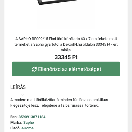
A SAPHO RF009/15 Flori törülközőtartó 60 x 7 cm,fekete matt
terméket a Sapho gyártótól a DekorIN.hu oldalon 33345 Ft - ért
találja.
33345 Ft
Ellenőrizd az elérhetőséget
LEÍRÁS
A modern matt törölközőtartó minden fürdőszoba praktikus
kiegészítője lesz. Telepítése a falba fúrással történik.
Ean:
8590913871184
Márka:
Sapho
Eladó:
4Home