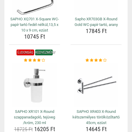
SAPHO XQ701 X-Square WC-
Sapho XR703GB X-Round
papír tartó fedél nélkül,13,5 x
Gold WC-papír tartó, arany
17845 Ft
10 x 9 cm, ezüst
10745 Ft
ÚJDONSÁG
KEDVEZMÉNY
SAPHO XR101 X-Round
SAPHO XR403 X-Round
szappanadagoló, tejüveg
kétszemélyes törölközőtartó
/króm, 230 ml
45cm, ezüst
16205 Ft
14645 Ft
18725 Ft