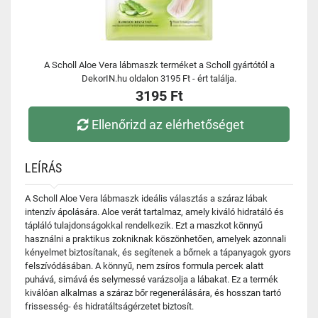
A Scholl Aloe Vera lábmaszk terméket a Scholl gyártótól a
DekorIN.hu oldalon 3195 Ft - ért találja.
3195 Ft
Ellenőrizd az elérhetőséget
LEÍRÁS
A Scholl Aloe Vera lábmaszk ideális választás a száraz lábak
intenzív ápolására. Aloe verát tartalmaz, amely kiváló hidratáló és
tápláló tulajdonságokkal rendelkezik. Ezt a maszkot könnyű
használni a praktikus zokniknak köszönhetően, amelyek azonnali
kényelmet biztosítanak, és segítenek a bőrnek a tápanyagok gyors
felszívódásában. A könnyű, nem zsíros formula percek alatt
puhává, simává és selymessé varázsolja a lábakat. Ez a termék
kiválóan alkalmas a száraz bőr regenerálására, és hosszan tartó
frissesség- és hidratáltságérzetet biztosít.