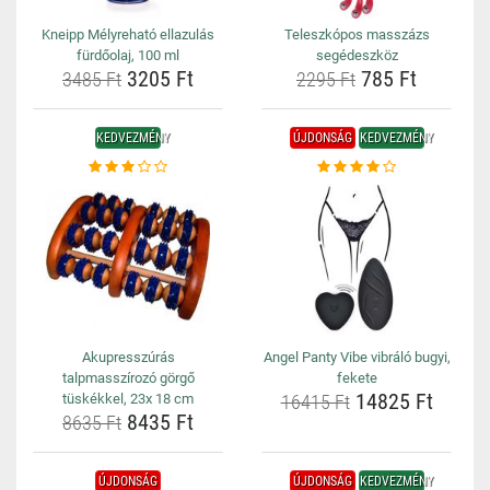
Kneipp Mélyreható ellazulás
Teleszkópos masszázs
fürdőolaj, 100 ml
segédeszköz
3205 Ft
785 Ft
3485 Ft
2295 Ft
KEDVEZMÉNY
ÚJDONSÁG
KEDVEZMÉNY
Akupresszúrás
Angel Panty Vibe vibráló bugyi,
talpmasszírozó görgő
fekete
14825 Ft
tüskékkel, 23x 18 cm
16415 Ft
8435 Ft
8635 Ft
ÚJDONSÁG
ÚJDONSÁG
KEDVEZMÉNY