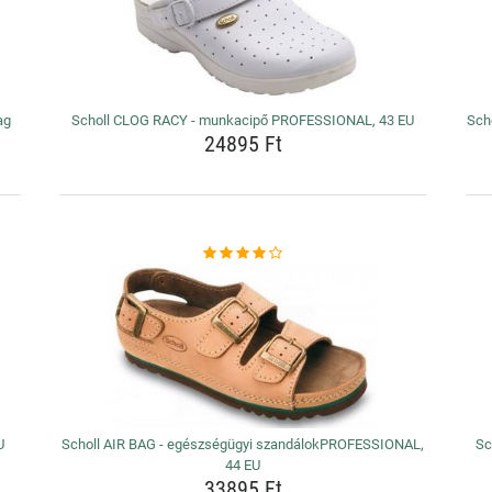
ag
Scholl CLOG RACY - munkacipő PROFESSIONAL, 43 EU
Sch
24895 Ft
U
Scholl AIR BAG - egészségügyi szandálokPROFESSIONAL,
Sc
44 EU
33895 Ft