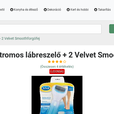
xtil
Konyha és étkező
Dekoráció
Kert és hobbi
Takarítás
+ 2 Velvet Smoothforgófej
ktromos lábreszelő + 2 Velvet Smo
(Összesen
4
értékelés)
ÚJDONSÁG