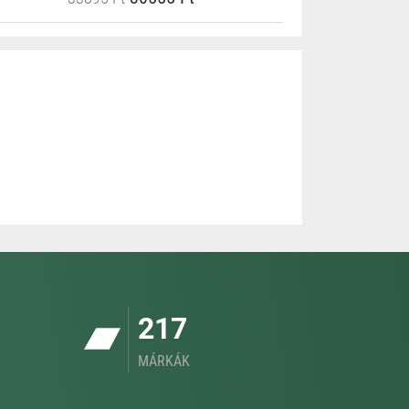
217
MÁRKÁK