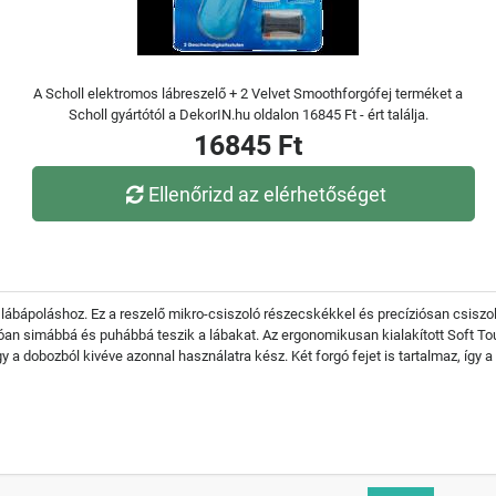
A Scholl elektromos lábreszelő + 2 Velvet Smoothforgófej terméket a
Scholl gyártótól a DekorIN.hu oldalon 16845 Ft - ért találja.
16845 Ft
Ellenőrizd az elérhetőséget
lábápoláshoz. Ez a reszelő mikro-csiszoló részecskékkel és precíziósan csiszolt 
hatóan simábbá és puhábbá teszik a lábakat. Az ergonomikusan kialakított Soft 
y a dobozból kivéve azonnal használatra kész. Két forgó fejet is tartalmaz, így a