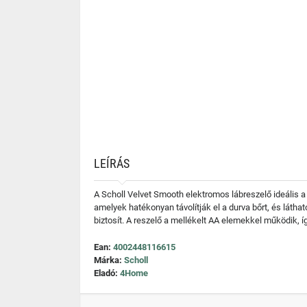
LEÍRÁS
A Scholl Velvet Smooth elektromos lábreszelő ideális a 
amelyek hatékonyan távolítják el a durva bőrt, és lát
biztosít. A reszelő a mellékelt AA elemekkel működik, íg
Ean:
4002448116615
Márka:
Scholl
Eladó:
4Home