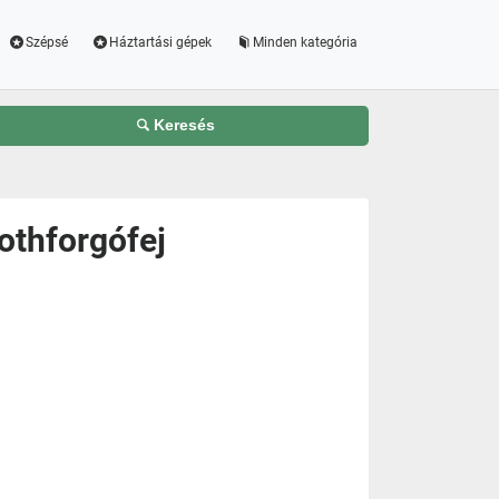
Szépsé
Háztartási gépek
Minden kategória
Keresés
othforgófej