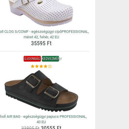
oll CLOG S/COMF - egészségügyi cipőPROFESSIONAL,
méret 42, fehér, 42 EU
35595 Ft
ÚJDONSÁG
KEDVEZMÉNY
holl AIR BAG - egészségügyi papucs PROFESSIONAL,
40 EU
30555 Ft
33895 Ft