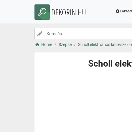
DEKORIN.HU
Lakáste
Home
Szépsé
Scholl elektromos lábreszelő 
Scholl ele