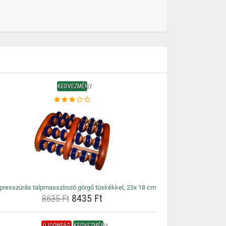
KEDVEZMÉNY
presszúrás talpmasszírozó görgő tüskékkel, 23x 18 cm
8435 Ft
8635 Ft
ÚJDONSÁG
KEDVEZMÉNY