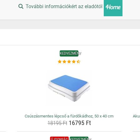
További információkért az eladótól
KEDVEZMÉNY
Csúszásmentes lépcső a fürdőkádhoz, 50 x 40 cm
Aku
16795 Ft
18195 Ft
ÚJDONSÁG
KEDVEZMÉNY