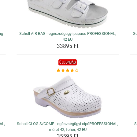
ag
Scholl AIR BAG - egészségügyi papucs PROFESSIONAL,
S
42 EU
33895 Ft
ÚJDONSÁG
AL,
Scholl CLOG S/COMF - egészségügyi cipőPROFESSIONAL,
S
méret 42, fehér, 42 EU
35595 Ft