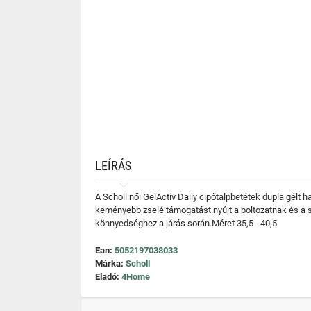
LEÍRÁS
A Scholl női GelActiv Daily cipőtalpbetétek dupla gélt
keményebb zselé támogatást nyújt a boltozatnak és a 
könnyedséghez a járás során.Méret 35,5 - 40,5
Ean:
5052197038033
Márka:
Scholl
Eladó:
4Home