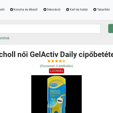
xtil
Konyha és étkező
Dekoráció
Kert és hobbi
Takarítás
betétek
choll női GelActiv Daily cipőbetét
(Összesen
5
értékelés)
ÚJDONSÁG