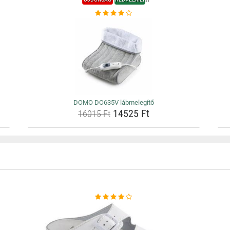
DOMO DO635V lábmelegítő
14525 Ft
16015 Ft