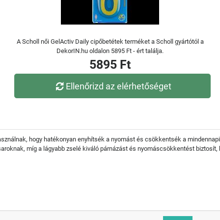
A Scholl női GelActiv Daily cipőbetétek terméket a Scholl gyártótól a
DekorIN.hu oldalon 5895 Ft - ért találja.
5895 Ft
Ellenőrizd az elérhetőséget
 használnak, hogy hatékonyan enyhítsék a nyomást és csökkentsék a mindennapi j
saroknak, míg a lágyabb zselé kiváló párnázást és nyomáscsökkentést biztosít