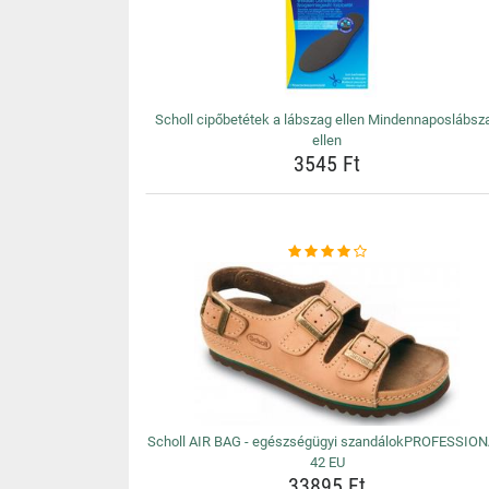
Scholl cipőbetétek a lábszag ellen Mindennaposlábsz
ellen
3545 Ft
Scholl AIR BAG - egészségügyi szandálokPROFESSION
42 EU
33895 Ft