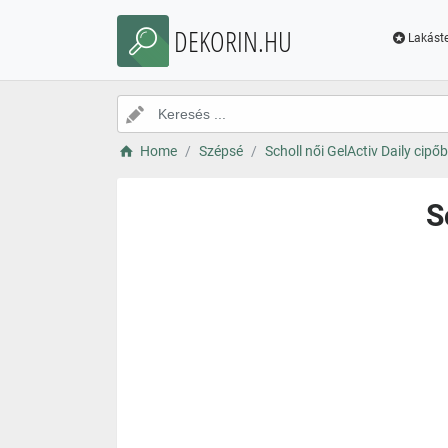
DEKORIN.HU
Lakáste
Home
Szépsé
Scholl női GelActiv Daily cipő
S