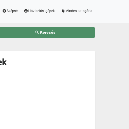
Szépsé
Háztartási gépek
Minden kategória
Keresés
ek