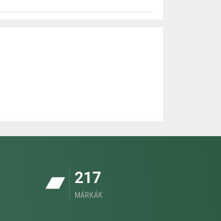
217
MÁRKÁK