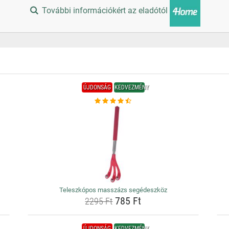
További információkért az eladótól
ÚJDONSÁG
KEDVEZMÉNY
Teleszkópos masszázs segédeszköz
785 Ft
2295 Ft
ÚJDONSÁG
KEDVEZMÉNY