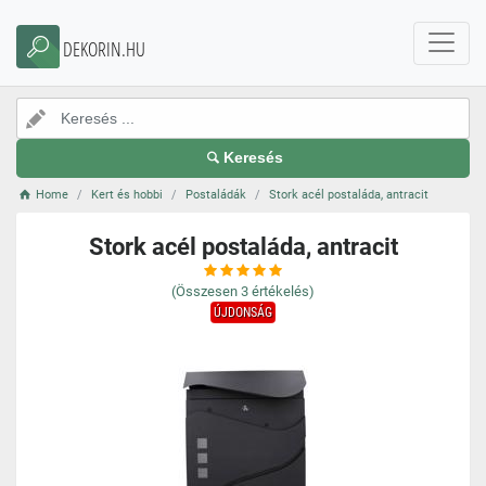
DEKORIN.HU
Keresés
Home
Kert és hobbi
Postaládák
Stork acél postaláda, antracit
Stork acél postaláda, antracit
(Összesen
3
értékelés)
ÚJDONSÁG