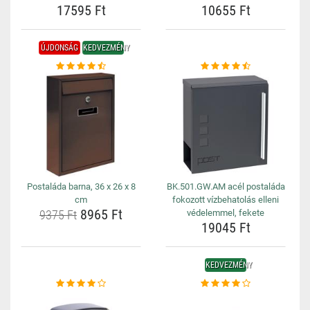
17595 Ft
10655 Ft
ÚJDONSÁG
KEDVEZMÉNY
Postaláda barna, 36 x 26 x 8
BK.501.GW.AM acél postaláda
cm
fokozott vízbehatolás elleni
8965 Ft
9375 Ft
védelemmel, fekete
19045 Ft
KEDVEZMÉNY