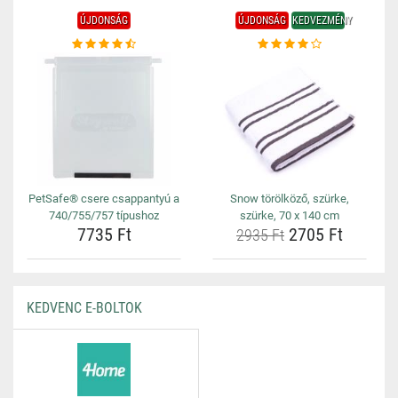
ÚJDONSÁG
ÚJDONSÁG
KEDVEZMÉNY
PetSafe® csere csappantyú a
Snow törölköző, szürke,
740/755/757 típushoz
szürke, 70 x 140 cm
7735 Ft
2705 Ft
2935 Ft
KEDVENC E-BOLTOK