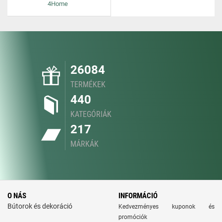
4Home
26084
TERMÉKEK
440
KATEGÓRIÁK
217
MÁRKÁK
O NÁS
INFORMÁCIÓ
Bútorok és dekoráció
Kedvezményes kuponok és
promóciók