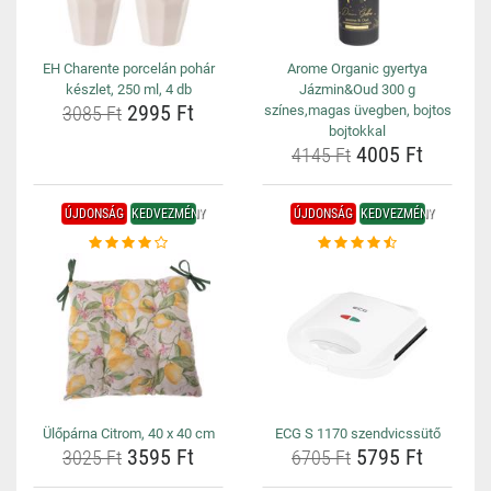
EH Charente porcelán pohár
Arome Organic gyertya
készlet, 250 ml, 4 db
Jázmin&Oud 300 g
2995 Ft
3085 Ft
színes,magas üvegben, bojtos
bojtokkal
4005 Ft
4145 Ft
ÚJDONSÁG
KEDVEZMÉNY
ÚJDONSÁG
KEDVEZMÉNY
Ülőpárna Citrom, 40 x 40 cm
ECG S 1170 szendvicssütő
3595 Ft
5795 Ft
3025 Ft
6705 Ft