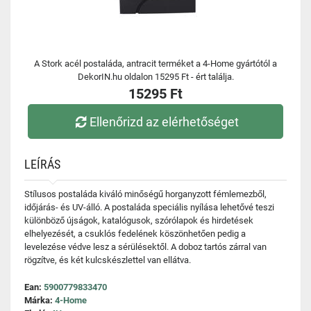
A Stork acél postaláda, antracit terméket a 4-Home gyártótól a
DekorIN.hu oldalon 15295 Ft - ért találja.
15295 Ft
Ellenőrizd az elérhetőséget
LEÍRÁS
Stílusos postaláda kiváló minőségű horganyzott fémlemezből,
időjárás- és UV-álló. A postaláda speciális nyílása lehetővé teszi
különböző újságok, katalógusok, szórólapok és hirdetések
elhelyezését, a csuklós fedelének köszönhetően pedig a
levelezése védve lesz a sérülésektől. A doboz tartós zárral van
rögzítve, és két kulcskészlettel van ellátva.
Ean:
5900779833470
Márka:
4-Home