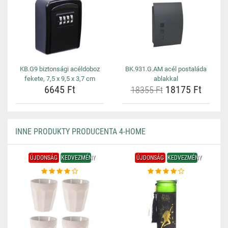
KB.G9 biztonsági acéldoboz
BK.931.G.AM acél postaláda
fekete, 7,5 x 9,5 x 3,7 cm
ablakkal
6645 Ft
18175 Ft
18355 Ft
INNE PRODUKTY PRODUCENTA 4-HOME
ÚJDONSÁG
KEDVEZMÉNY
ÚJDONSÁG
KEDVEZMÉNY