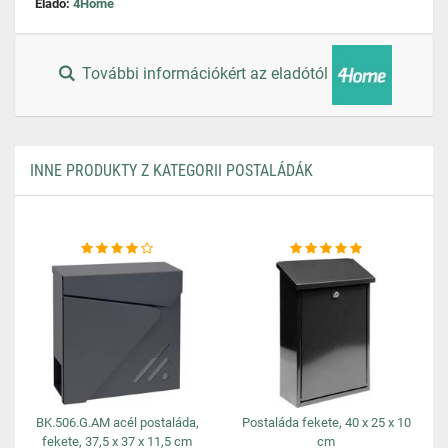
Eladó:
4Home
További információkért az eladótól
INNE PRODUKTY Z KATEGORII POSTALÁDÁK
BK.506.G.AM acél postaláda,
Postaláda fekete, 40 x 25 x 10
fekete, 37,5 x 37 x 11,5 cm
cm