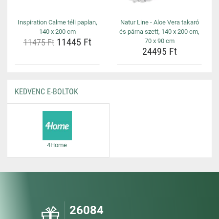
Inspiration Calme téli paplan,
Natur Line - Aloe Vera takaró
140 x 200 cm
és párna szett, 140 x 200 cm,
11445 Ft
11475 Ft
70 x 90 cm
24495 Ft
KEDVENC E-BOLTOK
4Home
26084