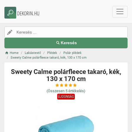
DEKORIN.HU
Keresés
Home
Lakástextil
Plédek
Polár plédek
Sweety Calme polárfleece takaró, kék, 130 x 170 cm
Sweety Calme polárfleece takaró, kék,
130 x 170 cm
(Összesen
5
értékelés)
ÚJDONSÁG