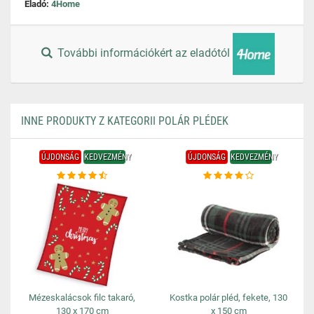
Eladó:
4Home
További információkért az eladótól
INNE PRODUKTY Z KATEGORII POLÁR PLÉDEK
ÚJDONSÁG
KEDVEZMÉNY
ÚJDONSÁG
KEDVEZMÉNY
Mézeskalácsok filc takaró,
Kostka polár pléd, fekete, 130
130 x 170 cm
x 150 cm