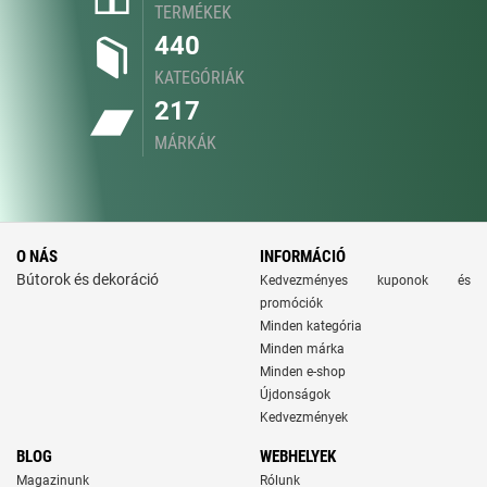
TERMÉKEK
440
KATEGÓRIÁK
217
MÁRKÁK
O NÁS
INFORMÁCIÓ
Bútorok és dekoráció
Kedvezményes kuponok és
promóciók
Minden kategória
Minden márka
Minden e-shop
Újdonságok
Kedvezmények
BLOG
WEBHELYEK
Magazinunk
Rólunk