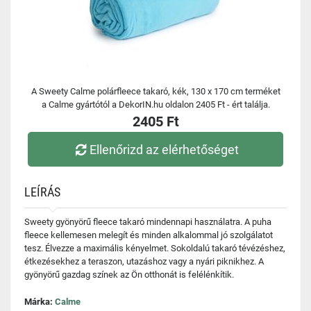
A Sweety Calme polárfleece takaró, kék, 130 x 170 cm terméket
a Calme gyártótól a DekorIN.hu oldalon 2405 Ft - ért találja.
2405 Ft
Ellenőrizd az elérhetőséget
LEÍRÁS
Sweety gyönyörű fleece takaró mindennapi használatra. A puha
fleece kellemesen melegít és minden alkalommal jó szolgálatot
tesz. Élvezze a maximális kényelmet. Sokoldalú takaró tévézéshez,
étkezésekhez a teraszon, utazáshoz vagy a nyári piknikhez. A
gyönyörű gazdag színek az Ön otthonát is felélénkítik.
Márka:
Calme