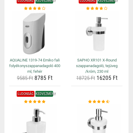
ÚJDONSÁG
KEDVEZMÉNY
ÚJDONSÁG
KEDVEZMÉNY
AQUALINE 1319-74 Emiko fali
SAPHO XR101 X-Round
folyékonyszappanadagoló 400
szappanadagoló, tejüveg
ml, fehér
/króm, 230 ml
8785 Ft
16205 Ft
9585 Ft
18725 Ft
ÚJDONSÁG
KEDVEZMÉNY