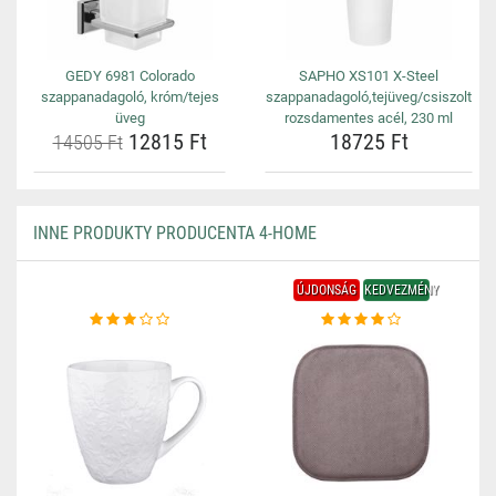
GEDY 6981 Colorado
SAPHO XS101 X-Steel
szappanadagoló, króm/tejes
szappanadagoló,tejüveg/csiszolt
üveg
rozsdamentes acél, 230 ml
12815 Ft
18725 Ft
14505 Ft
INNE PRODUKTY PRODUCENTA 4-HOME
ÚJDONSÁG
KEDVEZMÉNY