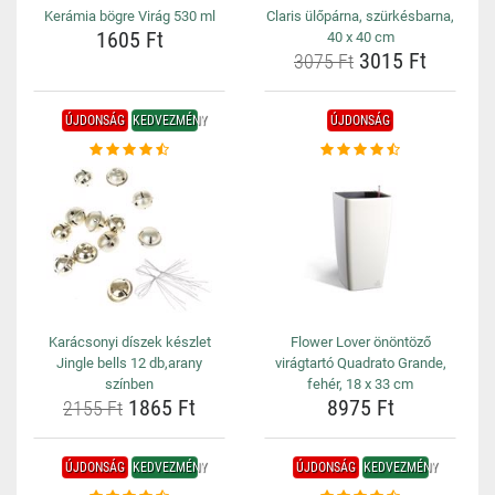
Kerámia bögre Virág 530 ml
Claris ülőpárna, szürkésbarna,
1605 Ft
40 x 40 cm
3015 Ft
3075 Ft
ÚJDONSÁG
KEDVEZMÉNY
ÚJDONSÁG
Karácsonyi díszek készlet
Flower Lover önöntöző
Jingle bells 12 db,arany
virágtartó Quadrato Grande,
színben
fehér, 18 x 33 cm
1865 Ft
8975 Ft
2155 Ft
ÚJDONSÁG
KEDVEZMÉNY
ÚJDONSÁG
KEDVEZMÉNY