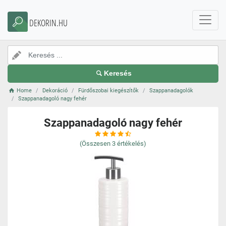
DEKORIN.HU
Keresés
Home
Dekoráció
Fürdőszobai kiegészítők
Szappanadagolók
Szappanadagoló nagy fehér
Szappanadagoló nagy fehér
(Összesen
3
értékelés)