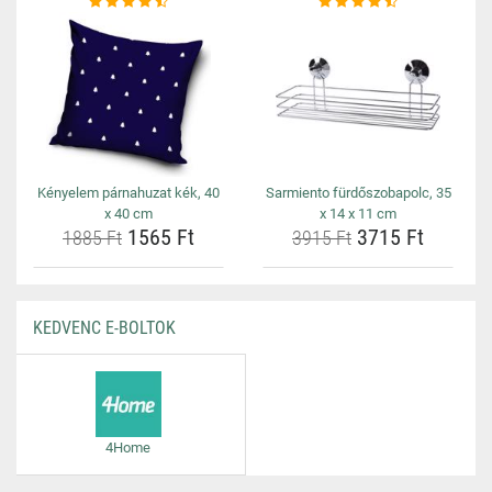
Kényelem párnahuzat kék, 40
Sarmiento fürdőszobapolc, 35
x 40 cm
x 14 x 11 cm
1565 Ft
3715 Ft
1885 Ft
3915 Ft
KEDVENC E-BOLTOK
4Home