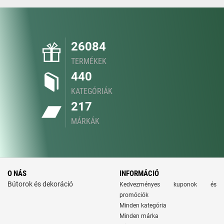
26084
TERMÉKEK
440
KATEGÓRIÁK
217
MÁRKÁK
O NÁS
INFORMÁCIÓ
Bútorok és dekoráció
Kedvezményes kuponok és
promóciók
Minden kategória
Minden márka