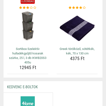
ÚJDONSÁG
Sortibox Szelektív
Greek törölköző, sötétkék,
hulladékgyűjtő kosarak
kék, 70 x 130 cm
4375 Ft
szürke, 25 l, 3 db IKWB20S3
405u
12945 Ft
KEDVENC E-BOLTOK