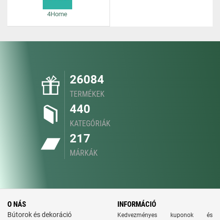
4Home
26084
TERMÉKEK
440
KATEGÓRIÁK
217
MÁRKÁK
O NÁS
INFORMÁCIÓ
Bútorok és dekoráció
Kedvezményes kuponok és