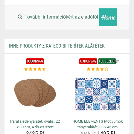
További információkért az eladótól
INNE PRODUKTY Z KATEGORII TERÍTÉK ALÁTÉTEK
ÚJDONSÁG
ÚJDONSÁG
KEDVEZMÉNY
Parafa edényalátét, ovális, 22
HOME ELEMENTS Motívumok
x 30 cm, 4 db-os szett
tányéralátét, 33 x 45 cm
3485 Ft
1495 Ft
2045 Ft