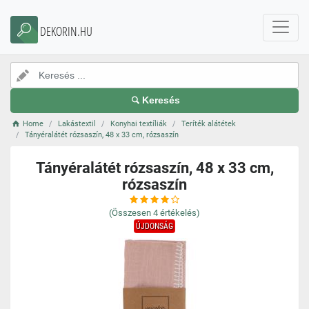
DEKORIN.HU
Keresés
Home
Lakástextil
Konyhai textíliák
Teríték alátétek
Tányéralátét rózsaszín, 48 x 33 cm, rózsaszín
Tányéralátét rózsaszín, 48 x 33 cm,
rózsaszín
(Összesen
4
értékelés)
ÚJDONSÁG