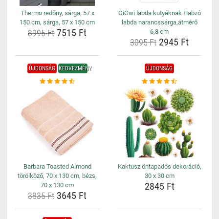
Thermo redőny, sárga, 57 x
GiGwi labda kutyáknak Habzó
150 cm, sárga, 57 x 150 cm
labda narancssárga,átmérő
7515 Ft
8995 Ft
6,8 cm
2945 Ft
3095 Ft
ÚJDONSÁG
KEDVEZMÉNY
ÚJDONSÁG
Barbara Toasted Almond
Kaktusz öntapadós dekoráció,
törölköző, 70 x 130 cm, bézs,
30 x 30 cm
2845 Ft
70 x 130 cm
3645 Ft
3835 Ft