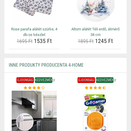
Rose parafa alátét szürke, 4
Altom alátét Téli erdő, átmérő
db-os készlet
38 cm
1535 Ft
1245 Ft
1695 Ft
1895 Ft
INNE PRODUKTY PRODUCENTA 4-HOME
ÚJDONSÁG
KEDVEZMÉNY
ÚJDONSÁG
KEDVEZMÉNY