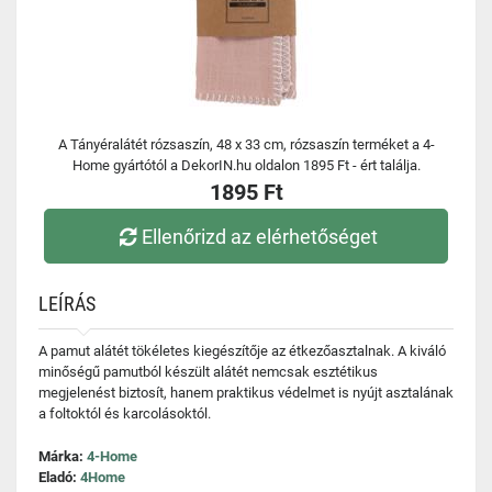
A Tányéralátét rózsaszín, 48 x 33 cm, rózsaszín terméket a 4-
Home gyártótól a DekorIN.hu oldalon 1895 Ft - ért találja.
1895 Ft
Ellenőrizd az elérhetőséget
LEÍRÁS
A pamut alátét tökéletes kiegészítője az étkezőasztalnak. A kiváló
minőségű pamutból készült alátét nemcsak esztétikus
megjelenést biztosít, hanem praktikus védelmet is nyújt asztalának
a foltoktól és karcolásoktól.
Márka:
4-Home
Eladó:
4Home