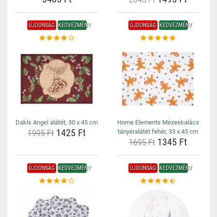
ÚJDONSÁG
KEDVEZMÉNY
ÚJDONSÁG
KEDVEZMÉNY
Dakls Angel alátét, 30 x 45 cm
Home Elements Mézeskalács
1425 Ft
1995 Ft
tányéralátét fehér, 33 x 45 cm
1345 Ft
1695 Ft
ÚJDONSÁG
KEDVEZMÉNY
ÚJDONSÁG
KEDVEZMÉNY