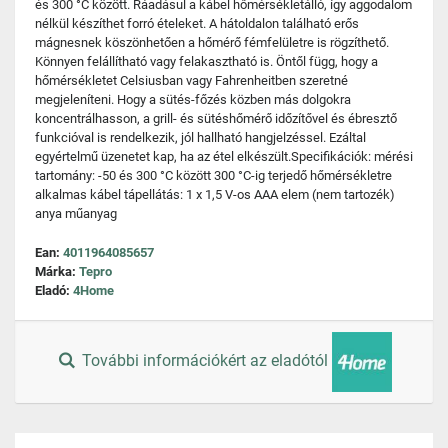
és 300 °C között. Ráadásul a kábel hőmérsékletálló, így aggodalom
nélkül készíthet forró ételeket. A hátoldalon található erős
mágnesnek köszönhetően a hőmérő fémfelületre is rögzíthető.
Könnyen felállítható vagy felakasztható is. Öntől függ, hogy a
hőmérsékletet Celsiusban vagy Fahrenheitben szeretné
megjeleníteni. Hogy a sütés-főzés közben más dolgokra
koncentrálhasson, a grill- és sütéshőmérő időzítővel és ébresztő
funkcióval is rendelkezik, jól hallható hangjelzéssel. Ezáltal
egyértelmű üzenetet kap, ha az étel elkészült.Specifikációk: mérési
tartomány: -50 és 300 °C között 300 °C-ig terjedő hőmérsékletre
alkalmas kábel tápellátás: 1 x 1,5 V-os AAA elem (nem tartozék)
anya műanyag
Ean:
4011964085657
Márka:
Tepro
Eladó:
4Home
További információkért az eladótól