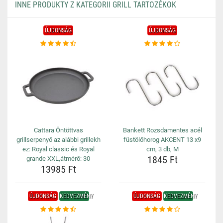
INNE PRODUKTY Z KATEGORII GRILL TARTOZÉKOK
ÚJDONSÁG
ÚJDONSÁG
Cattara Öntöttvas
Bankett Rozsdamentes acél
grillserpenyő az alábbi grillekh
füstölőhorog AKCENT 13 x9
ez: Royal classic és Royal
cm, 3 db, M
1845 Ft
grande XXL,átmérő: 30
13985 Ft
ÚJDONSÁG
KEDVEZMÉNY
ÚJDONSÁG
KEDVEZMÉNY