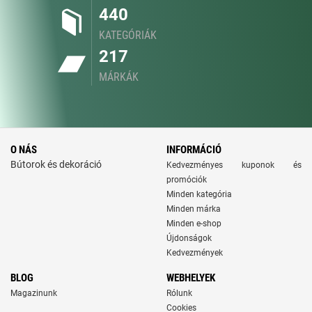
440
KATEGÓRIÁK
217
MÁRKÁK
O NÁS
INFORMÁCIÓ
Bútorok és dekoráció
Kedvezményes kuponok és
promóciók
Minden kategória
Minden márka
Minden e-shop
Újdonságok
Kedvezmények
BLOG
WEBHELYEK
Magazinunk
Rólunk
Cookies