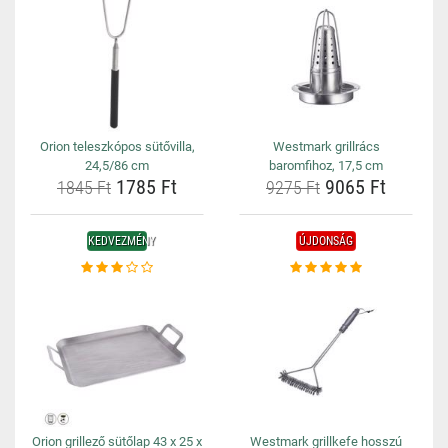
Orion teleszkópos sütővilla,
Westmark grillrács
24,5/86 cm
baromfihoz, 17,5 cm
1785 Ft
9065 Ft
1845 Ft
9275 Ft
KEDVEZMÉNY
ÚJDONSÁG
Orion grillező sütőlap 43 x 25 x
Westmark grillkefe hosszú