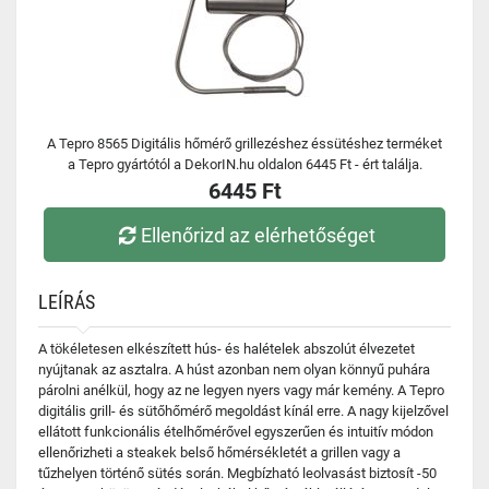
A Tepro 8565 Digitális hőmérő grillezéshez éssütéshez terméket
a Tepro gyártótól a DekorIN.hu oldalon 6445 Ft - ért találja.
6445 Ft
Ellenőrizd az elérhetőséget
LEÍRÁS
A tökéletesen elkészített hús- és halételek abszolút élvezetet
nyújtanak az asztalra. A húst azonban nem olyan könnyű puhára
párolni anélkül, hogy az ne legyen nyers vagy már kemény. A Tepro
digitális grill- és sütőhőmérő megoldást kínál erre. A nagy kijelzővel
ellátott funkcionális ételhőmérővel egyszerűen és intuitív módon
ellenőrizheti a steakek belső hőmérsékletét a grillen vagy a
tűzhelyen történő sütés során. Megbízható leolvasást biztosít -50