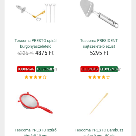
Tescoma PRESTO spirál
Tescoma PRESIDENT
burgonyaszeletelő
sajtszeletelő ezüst
4875 Ft
5295 Ft
5335 Ft
ÚJDONSÁG
KEDVEZMÉNY
ÚJDONSÁG
KEDVEZMÉNY
Tescoma PRESTO szűrő
Tescoma PRESTO Bambusz
átmérő 10 cm
nyárs 9 cm , 50 db