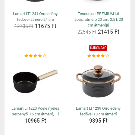
Lamart LT1241 Orro edény
Tescoma i-PREMIUM kő
fedővel átmérő 24 cm
lábas, átmérő 20 cm, 2,5 l, 20
11675 Ft
12735 Ft
cm átmérőjű
21415 Ft
22545 Ft
ÚJDONSÁG
Lamart LT1220 Poele nyeles
Lamart LT1239 Orro edény
serpenyő, 16 cm átmérő, 1 l
fedővel 18 cm átmérő
10965 Ft
9395 Ft