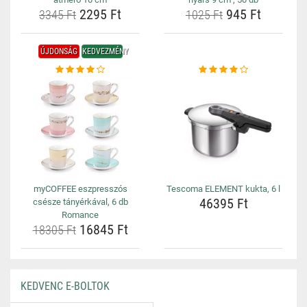
2295 Ft
945 Ft
3345 Ft
1025 Ft
ÚJDONSÁG
KEDVEZMÉNY
myCOFFEE eszpresszós
Tescoma ELEMENT kukta, 6 l
46395 Ft
csésze tányérkával, 6 db
Romance
16845 Ft
18305 Ft
KEDVENC E-BOLTOK