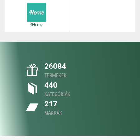
4Home
26084
TERMÉKEK
440
KATEGÓRIÁK
217
MÁRKÁK