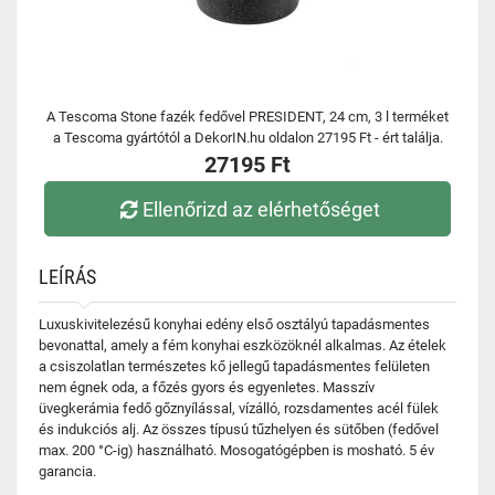
A Tescoma Stone fazék fedővel PRESIDENT, 24 cm, 3 l terméket
a Tescoma gyártótól a DekorIN.hu oldalon 27195 Ft - ért találja.
27195 Ft
Ellenőrizd az elérhetőséget
LEÍRÁS
Luxuskivitelezésű konyhai edény első osztályú tapadásmentes
bevonattal, amely a fém konyhai eszközöknél alkalmas. Az ételek
a csiszolatlan természetes kő jellegű tapadásmentes felületen
nem égnek oda, a főzés gyors és egyenletes. Masszív
üvegkerámia fedő gőznyílással, vízálló, rozsdamentes acél fülek
és indukciós alj. Az összes típusú tűzhelyen és sütőben (fedővel
max. 200 °C-ig) használható. Mosogatógépben is mosható. 5 év
garancia.