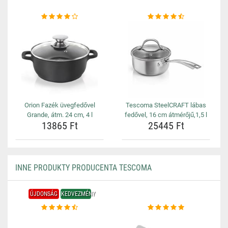
Orion Fazék üvegfedővel
Tescoma SteelCRAFT lábas
Grande, átm. 24 cm, 4 l
fedővel, 16 cm átmérőjű,1,5 l
13865 Ft
25445 Ft
INNE PRODUKTY PRODUCENTA TESCOMA
ÚJDONSÁG
KEDVEZMÉNY