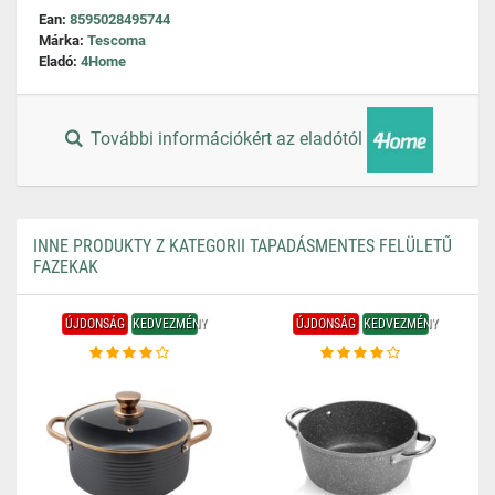
Ean:
8595028495744
Márka:
Tescoma
Eladó:
4Home
További információkért az eladótól
INNE PRODUKTY Z KATEGORII TAPADÁSMENTES FELÜLETŰ
FAZEKAK
ÚJDONSÁG
KEDVEZMÉNY
ÚJDONSÁG
KEDVEZMÉNY