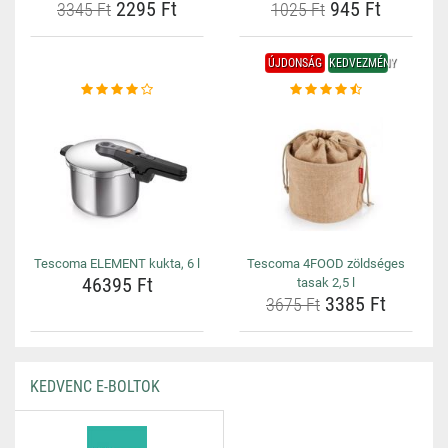
2295 Ft
945 Ft
3345 Ft
1025 Ft
ÚJDONSÁG
KEDVEZMÉNY
Tescoma ELEMENT kukta, 6 l
Tescoma 4FOOD zöldséges
46395 Ft
tasak 2,5 l
3385 Ft
3675 Ft
KEDVENC E-BOLTOK