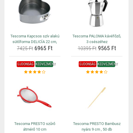
Tescoma Kapcsos szív alakú
Tescoma PALOMA kávéfőző,
sütőforma DELICÍA 22 cm,
3 csészéhez
6965 Ft
9565 Ft
7425 Ft
10395 Ft
ÚJDONSÁG
KEDVEZMÉNY
ÚJDONSÁG
KEDVEZMÉNY
Tescoma PRESTO szűrő
Tescoma PRESTO Bambusz
átmérő 10 cm
nyárs 9 cm , 50 db