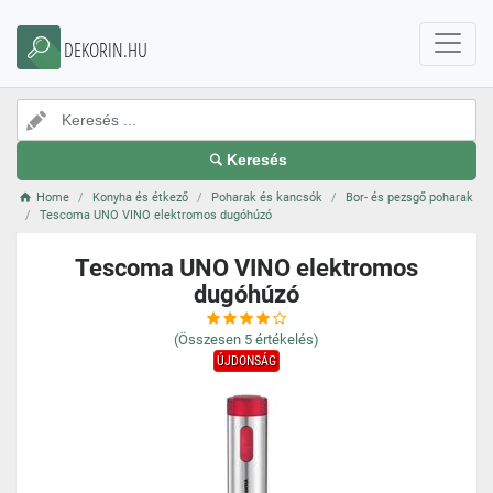
DEKORIN.HU
Keresés
Home
Konyha és étkező
Poharak és kancsók
Bor- és pezsgő poharak
Tescoma UNO VINO elektromos dugóhúzó
Tescoma UNO VINO elektromos
dugóhúzó
(Összesen
5
értékelés)
ÚJDONSÁG