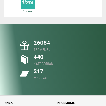
4Home
26084
TERMÉKEK
440
KATEGÓRIÁK
217
MÁRKÁK
O NÁS
INFORMÁCIÓ