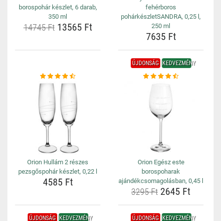
borospohár készlet, 6 darab,
fehérboros
350 ml
pohárkészletSANDRA, 0,25 l,
13565 Ft
14745 Ft
250 ml
7635 Ft
ÚJDONSÁG
KEDVEZMÉNY
Orion Hullám 2 részes
Orion Egész este
pezsgőspohár készlet, 0,22 l
borospoharak
4585 Ft
ajándékcsomagolásban, 0,45 l
2645 Ft
3295 Ft
ÚJDONSÁG
KEDVEZMÉNY
ÚJDONSÁG
KEDVEZMÉNY