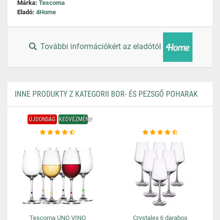
Márka:
Tescoma
Eladó:
4Home
További információkért az eladótól
INNE PRODUKTY Z KATEGORII BOR- ÉS PEZSGŐ POHARAK
ÚJDONSÁG
KEDVEZMÉNY
Tescoma UNO VINO
Crystalex 6 darabos