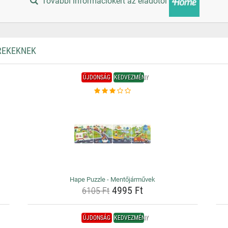
További információkért az eladótól
EREKEKNEK
ÚJDONSÁG
KEDVEZMÉNY
Hape Puzzle - Mentőjárművek
4995 Ft
6105 Ft
ÚJDONSÁG
KEDVEZMÉNY