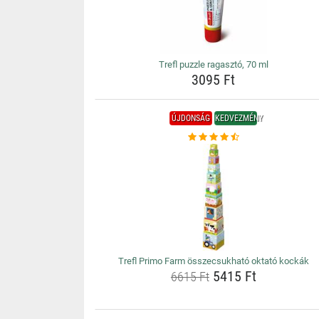
Trefl puzzle ragasztó, 70 ml
3095 Ft
ÚJDONSÁG
KEDVEZMÉNY
Trefl Primo Farm összecsukható oktató kockák
5415 Ft
6615 Ft