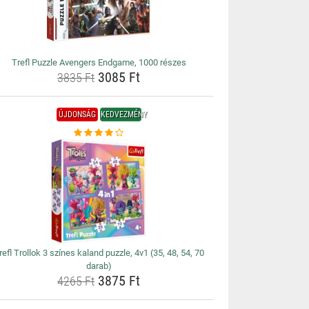
Trefl Puzzle Avengers Endgame, 1000 részes
3085 Ft
3835 Ft
ÚJDONSÁG
KEDVEZMÉNY
refl Trollok 3 színes kaland puzzle, 4v1 (35, 48, 54, 70
darab)
3875 Ft
4265 Ft