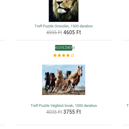
Trefl Puzzle Oroszlán, 1500 darabos
4605 Ft
4995 Ft
KEDVEZMÉNY
Trefl Puzzle Vágtázó lovak, 1000 darabos
T
3755 Ft
4035 Ft