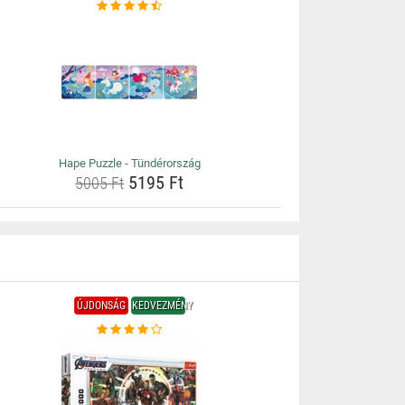
Hape Puzzle - Tündérország
5195 Ft
5005 Ft
ÚJDONSÁG
KEDVEZMÉNY