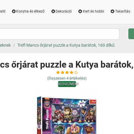
xtil
Konyha és étkező
Dekoráció
Kert és hobbi
Takarítás
keknek
Trefl Mancs őrjárat puzzle a Kutya barátok, 160 dílků
cs őrjárat puzzle a Kutya barátok,
(Összesen
4
értékelés)
KEDVEZMÉNY