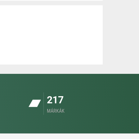
217
MÁRKÁK