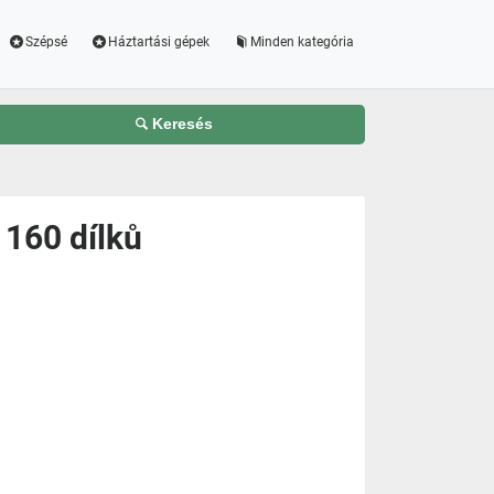
Szépsé
Háztartási gépek
Minden kategória
Keresés
 160 dílků