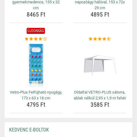
gyermekmedence, 155 x 32
napozóágy hálóval, 153 x 72x
cm
29 cm
8465 Ft
4895 Ft
ÚJDONSÁG
Vetro-Plus Felfújható nyugágy,
Oldalfal VETRO-PLUS sátorra,
173 x 63 x 18 cm
ablak nélkül 2,95 x 1,9 m fehér
4795 Ft
3585 Ft
KEDVENC E-BOLTOK