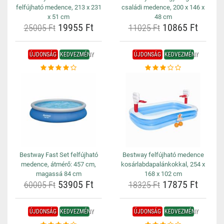
felfújható medence, 213 x 231
családi medence, 200 x 146 x
x 51 cm
48 cm
19955 Ft
10865 Ft
25005 Ft
11025 Ft
ÚJDONSÁG
KEDVEZMÉNY
ÚJDONSÁG
KEDVEZMÉNY
Bestway Fast Set felfújható
Bestway felfújható medence
medence, átmérő: 457 cm,
kosárlabdapalánkokkal, 254 x
magassá 84 cm
168 x 102 cm
53905 Ft
17875 Ft
60005 Ft
18325 Ft
ÚJDONSÁG
KEDVEZMÉNY
ÚJDONSÁG
KEDVEZMÉNY