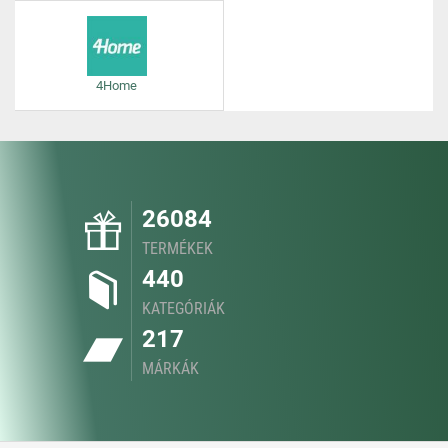
4Home
26084
TERMÉKEK
440
KATEGÓRIÁK
217
MÁRKÁK