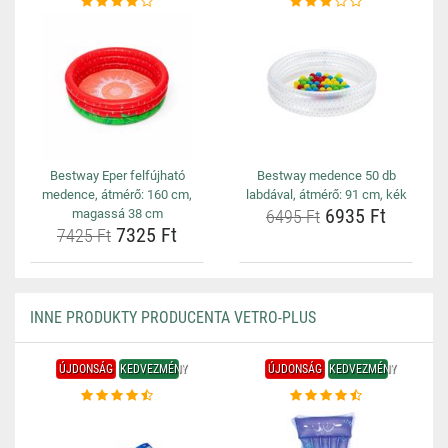
Bestway Eper felfújható
Bestway medence 50 db
medence, átmérő: 160 cm,
labdával, átmérő: 91 cm, kék
6935 Ft
magassá 38 cm
6495 Ft
7325 Ft
7425 Ft
INNE PRODUKTY PRODUCENTA VETRO-PLUS
ÚJDONSÁG
KEDVEZMÉNY
ÚJDONSÁG
KEDVEZMÉNY