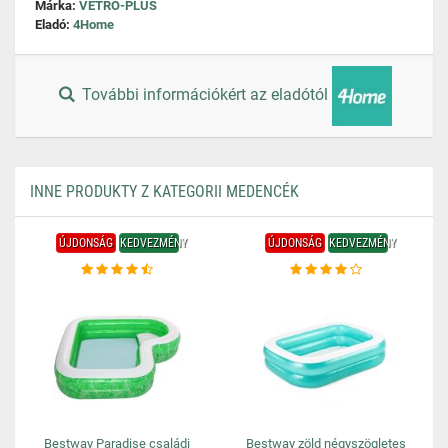
Márka:
VETRO-PLUS
Eladó:
4Home
További információkért az eladótól
INNE PRODUKTY Z KATEGORII MEDENCÉK
ÚJDONSÁG
KEDVEZMÉNY
ÚJDONSÁG
KEDVEZMÉNY
Bestway Paradise családi
Bestway zöld négyszögletes