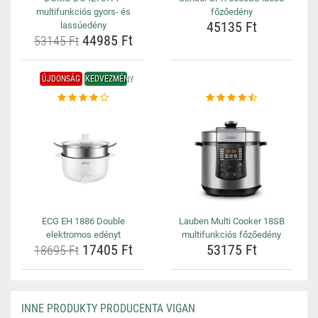
multifunkciós gyors- és
főzőedény
45135 Ft
lassúedény
44985 Ft
53145 Ft
ÚJDONSÁG
KEDVEZMÉNY
ECG EH 1886 Double
Lauben Multi Cooker 18SB
elektromos edényt
multifunkciós főzőedény
17405 Ft
53175 Ft
18695 Ft
INNE PRODUKTY PRODUCENTA VIGAN