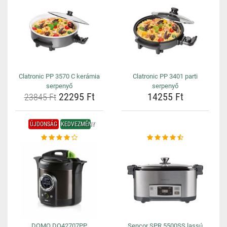
Clatronic PP 3570 C kerámia
Clatronic PP 3401 parti
serpenyő
serpenyő
22295 Ft
14255 Ft
23845 Ft
ÚJDONSÁG
KEDVEZMÉNY
DOMO DO42707PP
Sencor SPR 5500SS lassú