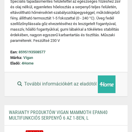
Speciális tapadásmentes felületettel az egészséges főzéshez zsír
és olaj nélkül, egyenletes hőelosztás a serpenyő teljes felületén,
eltávolítható hőmérséklet-szabályozótápegységgel, működésjelző
fény, állítható termosztát 1-5 fokozattal (0 - 240 °C). Üveg fedél
szellőzőnyílássala gőz elvezetéséhez és leszigetelt fogantyúval,
masszív, hőálló fogantyúkkal, gumi lábakkal a tökéletes stabilitás
érdekében, nagyon egyszerű karbantartás és tisztítás. Műszaki
paraméterek: Feszültsé 230 V
Ean:
8595193508577
Márka:
Vigan
Eladó:
4Home
További információkért az eladótól
WARIANTY PRODUKTÓW VIGAN MAMMOTH EPAN40
MULTIFUNKCIÓS SERPENYŐ 6 AZ 1-BEN, L