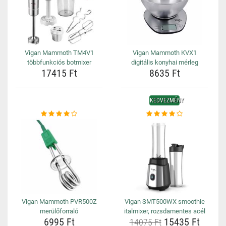
Vigan Mammoth TM4V1
Vigan Mammoth KVX1
többfunkciós botmixer
digitális konyhai mérleg
17415 Ft
8635 Ft
KEDVEZMÉNY
Vigan Mammoth PVR500Z
Vigan SMT500WX smoothie
merülőforraló
italmixer, rozsdamentes acél
6995 Ft
15435 Ft
14075 Ft