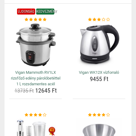
ÚJDONSÁG
KEDVEZMÉNY
Vigan Mammoth RV1LX
Vigan WK12X vízforraló
9455 Ft
rizsfőző edény párolóbetéttel
1 l, rozsdamentes acél
12645 Ft
13735 Ft