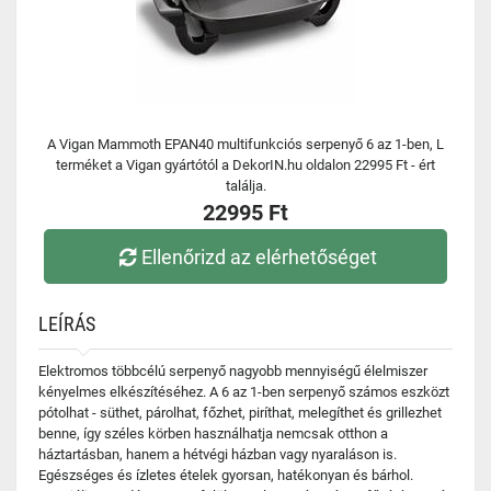
A Vigan Mammoth EPAN40 multifunkciós serpenyő 6 az 1-ben, L
terméket a Vigan gyártótól a DekorIN.hu oldalon 22995 Ft - ért
találja.
22995 Ft
Ellenőrizd az elérhetőséget
LEÍRÁS
Elektromos többcélú serpenyő nagyobb mennyiségű élelmiszer
kényelmes elkészítéséhez. A 6 az 1-ben serpenyő számos eszközt
pótolhat - süthet, párolhat, főzhet, piríthat, melegíthet és grillezhet
benne, így széles körben használhatja nemcsak otthon a
háztartásban, hanem a hétvégi házban vagy nyaraláson is.
Egészséges és ízletes ételek gyorsan, hatékonyan és bárhol.