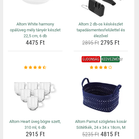
Altom White harmony
Altom 2 db-os késkészlet
opálüveg mély tányér készlet
tapadásmentesfelülettel és
22,5 cm, 6 db
élezővel
4475 Ft
2795 Ft
2895 Ft
ÚJDONSÁG
KEDVEZMÉNY
Altom Heart üveg bögre szett,
Altom Pamut szögletes kosár
310 ml, 6 db
Sötétkék, 24 x 34 x 18cm, M
2915 Ft
4815 Ft
5235 Ft