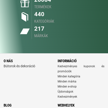
TERMÉKEK
440
KATEGÓRIÁK
217
MÁRKÁK
O NÁS
INFORMÁCIÓ
Bútorok és dekoráció
Kedvezményes kuponok és
promóciók
Minden kategória
Minden márka
Minden e-shop
Újdonságok
Kedvezmények
BLOG
WEBHELYEK