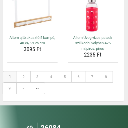
Altom ajtó akasztó 5 kampó,
Altom Üveg vizes palack
40 x4,5 x 25 cm
szilikonhüvelyben 425
3095 Ft
ml,piros, piros
2235 Ft
1
2
3
4
5
6
7
8
9
»
»»
26084