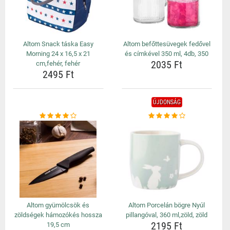
Altom Snack táska Easy
Altom befőttesüvegek fedővel
Morning 24 x 16,5 x 21
és címkével 350 ml, 4db, 350
2035 Ft
cm,fehér, fehér
2495 Ft
ÚJDONSÁG
Altom gyümölcsök és
Altom Porcelán bögre Nyúl
zöldségek hámozókés hossza
pillangóval, 360 ml,zöld, zöld
2195 Ft
19,5 cm