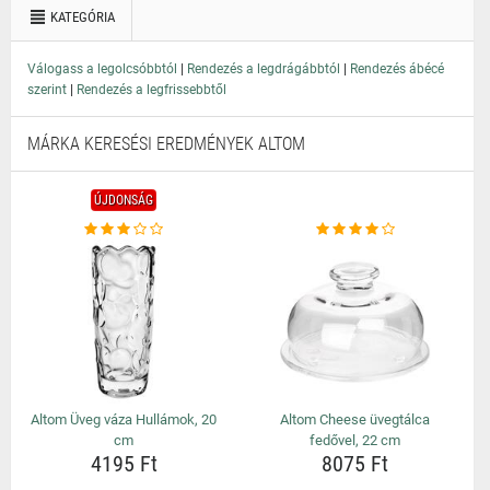
KATEGÓRIA
|
|
Válogass a legolcsóbbtól
Rendezés a legdrágábbtól
Rendezés ábécé
|
szerint
Rendezés a legfrissebbtől
MÁRKA KERESÉSI EREDMÉNYEK ALTOM
ÚJDONSÁG
Altom Üveg váza Hullámok, 20
Altom Cheese üvegtálca
cm
fedővel, 22 cm
4195 Ft
8075 Ft