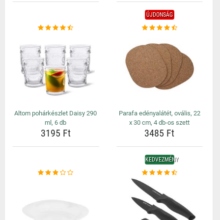
ÚJDONSÁG
Altom pohárkészlet Daisy 290
Parafa edényalátét, ovális, 22
ml, 6 db
x 30 cm, 4 db-os szett
3195 Ft
3485 Ft
KEDVEZMÉNY