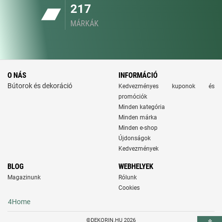
217
MÁRKÁK
O NÁS
INFORMÁCIÓ
Bútorok és dekoráció
Kedvezményes kuponok és
promóciók
Minden kategória
Minden márka
Minden e-shop
Újdonságok
Kedvezmények
BLOG
WEBHELYEK
Magazinunk
Rólunk
Cookies
4Home
©DEKORIN.HU 2026