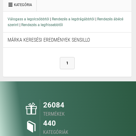
KATEGÓRIA
|
|
Válogass a legolcsóbbtól
Rendezés a legdrágábbtól
Rendezés ábécé
|
szerint
Rendezés a legfrissebbtől
MÁRKA KERESÉSI EREDMÉNYEK SENSILLO
1
26084
TERMÉKEK
440
KATEGÓRIÁK