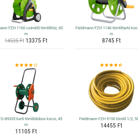
mann FZH 1160 csévélő tömlőhöz, 60
Fieldmann FZH 1146 tömlőtartó kocs
m
m
13375 Ft
8745 Ft
14535 Ft
O-89335 kerti tömlődobos kocsi, 45
Fieldmann FZH 9150 tömlő 1/2, 5
14455 Ft
m
11105 Ft