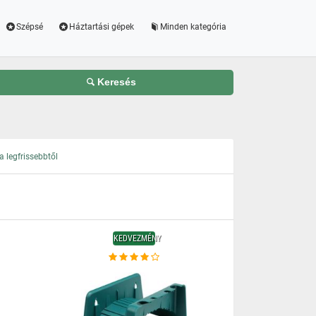
Szépsé
Háztartási gépek
Minden kategória
Keresés
 legfrissebbtől
KEDVEZMÉNY