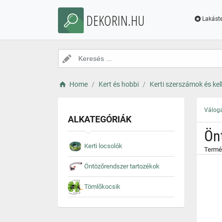
}
DEKORIN.HU
Lakáste
Home
Kert és hobbi
Kerti szerszámok és kel
Váloga
ALKATEGÓRIÁK
Ön
Kerti locsolók
Termé
Öntözőrendszer tartozékok
Tömlőkocsik