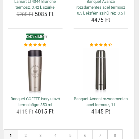
Lamart LT4044 Branche
Banquet Avanza
termosz, 0,42 l, szürke
rozsdamentes acél termosz
5085 Ft
5285 Ft
0,5 l, rézfém színű, réz, 0,5 l
4475 Ft
KEDVEZMÉNY
Banquet COFFEE Ivory utazó
Banquet Accent rozsdamentes
termo bögre 350 ml
acél termosz, 1 l
4015 Ft
4145 Ft
4115 Ft
1
2
3
4
5
6
7
8