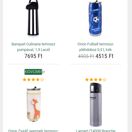
Banquet Culinaria termosz
Orion Futball termosz-
pumpával, 1,9 l,acél
pléhdoboz 0,5 l, kék
7695 Ft
4515 Ft
4905 Ft
KEDVEZMÉNY
Orion Zsiráf gyermek termosz,
Lamart LT4008 Branche