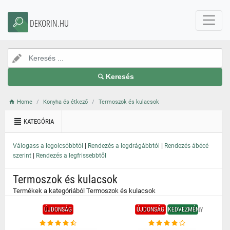
}
DEKORIN.HU
Keresés
Home
Konyha és étkező
Termoszok és kulacsok
KATEGÓRIA
|
|
Válogass a legolcsóbbtól
Rendezés a legdrágábbtól
Rendezés ábécé
|
szerint
Rendezés a legfrissebbtől
Termoszok és kulacsok
Termékek a kategóriából Termoszok és kulacsok
ÚJDONSÁG
ÚJDONSÁG
KEDVEZMÉNY