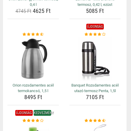
0,4 l
termosz, 0,42 l, ezüst
4625 Ft
5085 Ft
4745 Ft
ÚJDONSÁG
Orion rozsdamentes acél
Banquet Rozsdamentes acél
termokancsó, 1,5 l
utazó termosz Penta, 1,5l
8495 Ft
7105 Ft
ÚJDONSÁG
KEDVEZMÉNY