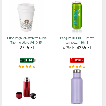
Orion Végtelen szeretet Kutya
Banquet BE COOL Energy
Thermo bögre UH , 0,35 l
termosz , 430 ml
2795 Ft
4265 Ft
4785 Ft
KEDVEZMÉNY
ÚJDONSÁG