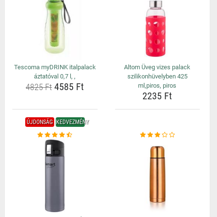
Tescoma myDRINK italpalack
Altom Üveg vizes palack
áztatóval 0,7 l, ,
szilikonhüvelyben 425
4585 Ft
4825 Ft
ml,piros, piros
2235 Ft
ÚJDONSÁG
KEDVEZMÉNY