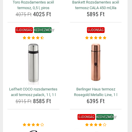
Toro Rozsdamentes acél
Bankett Rozsdamentes acél
termosz, 0,5 l, piros
termosz CALA 450 ml,lila
4025 Ft
5895 Ft
4075 Ft
ÚJDONSÁG
KEDVEZMÉNY
ÚJDONSÁG
Leifheit COCO rozsdamentes
Berlinger Haus termosz
acél termosz palack, 1 l, 1 l
Rosegold Metallic Line, 1 l
8585 Ft
6395 Ft
6915 Ft
ÚJDONSÁG
KEDVEZMÉNY