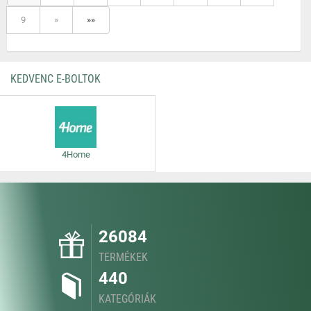
9
»
»»
KEDVENC E-BOLTOK
4Home
26084
TERMÉKEK
440
KATEGÓRIÁK